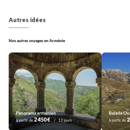
Autres idées
Nos autres voyages en Arménie
Panorama arménien
2 450 €
2
à partir de
13 jours
à partir de