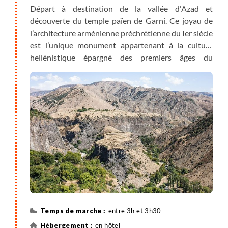
Départ à destination de la vallée d'Azad et
découverte du temple païen de Garni. Ce joyau de
l’architecture arménienne préchrétienne du Ier siècle
est l’unique monument appartenant à la culture
hellénistique épargné des premiers âges du
christianisme arménien. Après la visite, nous
débutons notre marche en direction de la gorge de
Garni et traversons de magnifiques paysages
d'origine volcaniques. Nous longeons la rivière,
traversant la forêt de Khosrov. Nous arrivons au
célèbre site des orgues de basalte, au cœur de la
gorge de Garni, dans des paysages typiques des
hauts plateaux arméniens. Dans l'après-midi, visite
du monastère de Ghégarde (XIIIe siècle)
représentant l’architecture arménienne médiévale à
son apogée. Aux chapelles du monastère creusées
dans la paroi rocheuse est adossé un ensemble
entre 3h et 3h30
monastique sans pareil. Retour à Erevan pour la
en hôtel