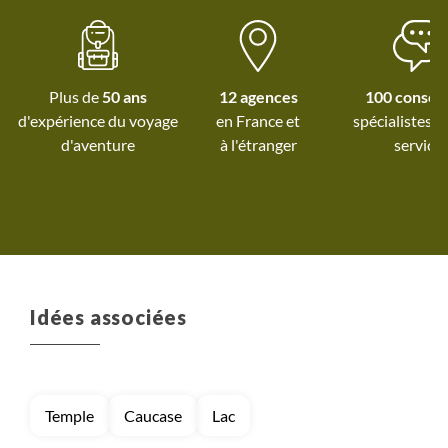
excellente et variée et ses
tables hyper conviviales.
L'équipe sur place était au
Top, encore un grand merci à
Plus de
50 ans
12 agences
100 conseil
tous pour leur acceuil, leur
d'expérience du voyage
spécialistes à
professionalisme et leur
d'aventure
à l'étranger
service
sourire !
Idées associées
Temple
Caucase
Lac