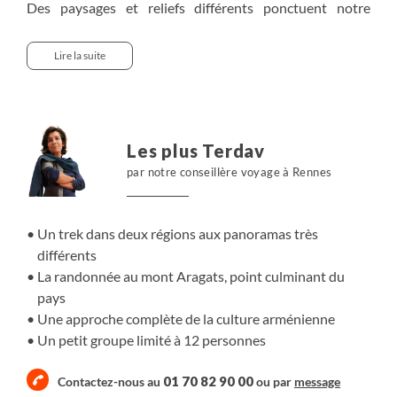
Des paysages et reliefs différents ponctuent notre
itinéraire, entre lacs, montagnes, forêts et volcans. En 8
jours de marche, nous avons l’occasion de découvrir
Lire la suite
plusieurs massifs : la chaîne de montagnes de Ghégama
et le fameux mont Aragats. Depuis le lac Vanki et le mont
Vichapassar aux paysages contrastés verdoyants et
volcaniques, nous rejoignons la région du lac Sevan,
Les plus Terdav
devenu un des emblèmes du pays. Nous montons
par notre conseillère voyage à Rennes
ensuite les pentes du mont Aragats et de son imposant
cratère, pour atteindre le plus haut sommet du pays.
Un trek dans deux régions aux panoramas très
différents
La randonnée au mont Aragats, point culminant du
pays
Une approche complète de la culture arménienne
Un petit groupe limité à 12 personnes
01 70 82 90 00
Contactez-nous au
ou par
message