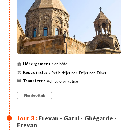
édifice chrétien d’Arménie et renferme le siège du
patriarche suprême de l’Eglise arménienne. Selon les
départs, possibilité d'assister à l'office dominical.
Visite des ruines de la cathédrale de Zvartnots qui se
distinguait par son nombre impressionnant de
sculptures et bas-reliefs dont nous pouvons encore
admirer à ce jour la richesse. Retour à Erevan et
visite du musée d’Histoire, 160 000 pièces exposées
offrant un aperçu exhaustif de plus de 3000 ans de
en hôtel
l'histoire arménienne. Temps libre à flâner au
Petit-déjeuner, Déjeuner, Diner
Vernissage, marché d'artisanat pittoresque (le
samedi ou dimanche).
Véhicule privatisé
Plus de détails
Erevan - Garni - Ghégarde -
Erevan