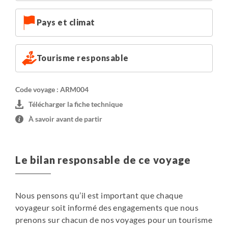
individuelle (sous réserve de disponibilité) seulement
pour les nuits en hôtel et sous tente
Pays et climat
Voici la liste de nos hébergements (ou similaires,
pouvant changer selon la disponibilité au moment de
Tourisme responsable
votre réservation) :
Erevan : Hôtel Imperial Palace
Hermon : Hôtel Lucy tour
Code voyage : ARM004
Dilidjan : nuit chez l’habitant
Télécharger la fiche technique
Haghpat : Hôtel Qefilyan
À savoir avant de partir
Byurakan : nuit chez l'habitant
Cratère Aragats : nuit sous tente
Lac Kari : nuit sous tente
Le bilan responsable de ce voyage
Nous pensons qu’il est important que chaque
voyageur soit informé des engagements que nous
prenons sur chacun de nos voyages pour un tourisme