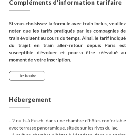
Compléments d'information tarifaire
Si vous choisissez la formule avec train inclus, veuillez
noter que les tarifs pratiqués par les compagnies de
train évoluent au cours du temps. Ainsi, le tarif indiqué
du trajet en train aller-retour depuis Paris est
susceptible d'évoluer et pourra être réévalué au
moment de votre inscription.
Pour un départ d'une autre ville, un réajustement
tarifaire sera à prévoir, consultez nos équipes de
Lire la suite
vente.
Pour avoir le détail du trajet en train, référez vous à la
rubrique "Moyen d'accès".
Hébergement
> Supplément chambre individuelle :
280€
.
> Nuits supplémentaires en chambre double avec petit
- 2 nuits à Fuschl dans une chambre d'hôtes confortable
déjeuner :
avec terrasse panoramique, située sur les rives du lac.
- Fusch am See : basse saison
110€
par personne,
- 1 nuit en chambre d'hôtes à Mondsee, dans un ancien