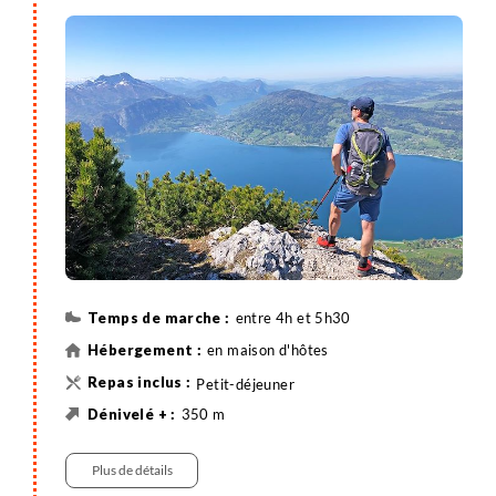
vue plongeante sur la chaîne de montagnes
Osterhorngruppe. Vous empruntez ensuite la route
en direction de la vallée jusqu’à Mondsee.
entre 4h et 5h30
en maison d'hôtes
Petit-déjeuner
350 m
550 m
10 km
Randonnée
Plus de détails