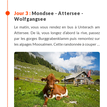
Mondsee - Attersee -
Wolfgangsee
Le matin, vous vous rendez en bus à Unterach am
Attersee. De là, vous longez d’abord la rive, passez
par les gorges Burggrabenklamm puis remontez sur
les alpages Moosalmen. Cette randonnée à couper le
souffle vous mène à travers les alpages jusqu’à un lac
pittoresque, le Schwarzensee. Vous pouvez faire une
halte au Lore am See pour vous restaurer. Pour finir,
vous redescendez vers la vallée pour gagner le lac
Wolfgangsee.