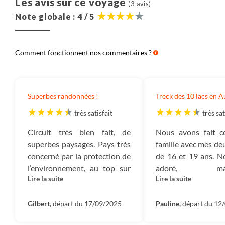
Nous pensons qu’il est important que chaque
Les avis sur ce voyage
(3 avis)
voyageur soit informé de la décomposition du prix de
Note globale : 4 / 5
nos voyages. Nous partageons ici cette information.
Elle correspond à la moyenne observée ces 3
dernières années des coûts de tous les voyages de
Comment fonctionnent nos commentaires ?
même catégorie (voyage en groupe, voyage en
famille, voyage liberté, voyage sur mesure ou
croisière) dans cette destination.
Superbes randonnées !
Treck des 10 lacs en A
Destination :
Il s’agit du montant consacré à payer
très satisfait
très sat
les prestations dans le pays dans lequel vous
voyagez : nos partenaires, les guides, les
Circuit très bien fait, de
Nous avons fait c
hébergements, les transferts, les activités, la
superbes paysages. Pays très
famille avec mes de
nourriture, etc.
concerné par la protection de
de 16 et 19 ans. N
l’environnement, au top sur
adoré, magni
Aérien :
Il s’agit du montant correspondant au prix
Lire la suite
Lire la suite
les énergies vertes ! La
randonnées d
du billet d’avion.
propreté du pays est un
montagnes et les
exemple à suivre et permet
Gilbert,
départ du 17/09/2025
niveau de déniv
Pauline,
départ du 12
Salariés :
Ce montant correspond à l’ensemble des
d’apprécier davantage le
raisonnables. 
sommes versées à nos collaborateurs et qui ont en