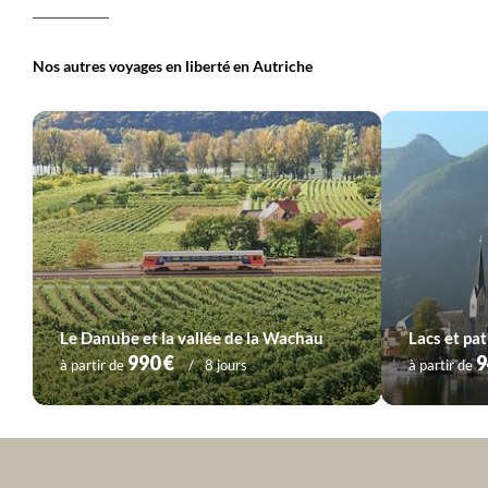
nouveaux projets et développer des nouveaux
voyages.
Nos autres voyages en liberté en Autriche
Le Danube et la vallée de la Wachau
990 €
9
à partir de
8 jours
à partir de