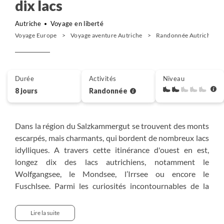
dix lacs
Autriche
Voyage en liberté
Voyage Europe
Voyage aventure Autriche
Randonnée Autriche
Durée
Activités
Niveau
8 jours
Randonnée
Dans la région du Salzkammergut se trouvent des monts
escarpés, mais charmants, qui bordent de nombreux lacs
idylliques. A travers cette itinérance d'ouest en est,
longez dix des lacs autrichiens, notamment le
Wolfgangsee, le Mondsee, l’Irrsee ou encore le
Fuschlsee. Parmi les curiosités incontournables de la
région, découvrez la contrée d'Ausseerland, la ville
impériale de Bad Ischl ainsi que le site de Hallstatt, classé
Lire la suite
au patrimoine mondial de l'UNESCO. Un séjour immersif