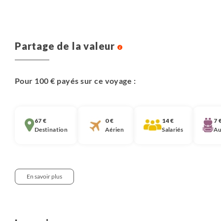
Partage de la valeur
Pour 100 € payés sur ce voyage :
67 €
0 €
14 €
7 
Destination
Aérien
Salariés
Au
En savoir plus
Notre approche :