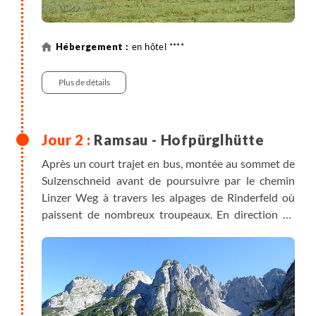
en hôtel ****
Plus de détails
Ramsau - Hofpürglhütte
Après un court trajet en bus, montée au sommet de
Sulzenschneid avant de poursuivre par le chemin
Linzer Weg à travers les alpages de Rinderfeld où
paissent de nombreux troupeaux. En direction de
l'impressionnant sommet du Bischofsmütze,
l’itinéraire emprunte un sentier d'altitude au pied de
pics escarpés. Vous atteignez alors la célèbre
formation rocheuse menant au refuge de
Hofpürglhütte, où vous passez la nuit.