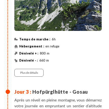
6h
en refuge
800 m
660 m
13 km
Randonnée
Bus
Plus de détails
Hofpürglhütte - Gosau
Après un réveil en pleine montagne, vous démarrez
votre journée en empruntant un sentier d’altitude