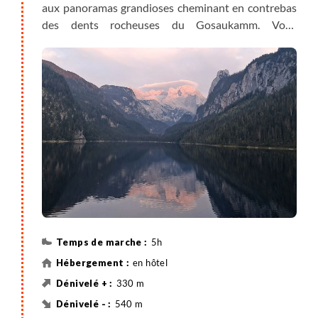
aux panoramas grandioses cheminant en contrebas
des dents rocheuses du Gosaukamm. Vous
parcourez des alpages peuplés de troupeaux
jusqu’au refuge de Stuhlalm où vous pouvez faire
une halte et goûter aux spécialités locales. Vous
poursuivez sous le Donnerkogel (possibilité de
monter au sommet) jusqu'au refuge Gablonzer et sa
vue imprenable sur le Dachstein, les glaciers, la
vallée et le lac de Gosau. Après votre pause déjeuner,
le téléphérique vous dépose au lac de Gosau.
5h
en hôtel
330 m
540 m