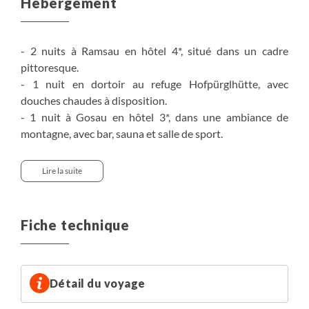
Hébergement
- 2 nuits à Ramsau en hôtel 4*, situé dans un cadre
pittoresque.
- 1 nuit en dortoir au refuge Hofpürglhütte, avec
douches chaudes à disposition.
- 1 nuit à Gosau en hôtel 3*, dans une ambiance de
montagne, avec bar, sauna et salle de sport.
- 2 nuits à Bad Goisern en hôtel 3* situé dans le centre de
Bad Goisern, sur le lac de Hallstatt.
Lire la suite
- 1 nuit à Stoderzinken en maison d'hôtes confortable et
chaleureuse, disposant d'une grande terrasse et d'un
sauna.
Fiche technique
Détail du voyage