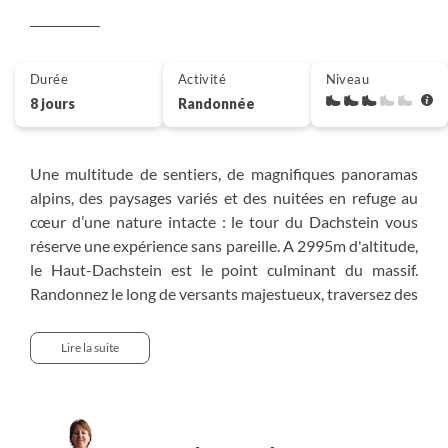
Durée
Activité
Niveau
8 jours
Randonnée
Une multitude de sentiers, de magnifiques panoramas
alpins, des paysages variés et des nuitées en refuge au
cœur d’une nature intacte : le tour du Dachstein vous
réserve une expérience sans pareille. A 2995m d'altitude,
le Haut-Dachstein est le point culminant du massif.
Randonnez le long de versants majestueux, traversez des
alpages et des hauts plateaux reculés et arpentez de
vastes zones karstiques où règne le silence. Une
Lire la suite
échappée ressourçante à la découverte d'un superbe
territoire autrichien