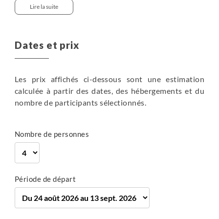
Continuez à travers le plateau jusqu’à Löckermoos.
Lire la suite
au long de votre voyage.
Le sentier vous mène jusqu’au village de Gosau, où
vous prenez le bus retour pour Bad Goisern.
6h
Dates et prix
en hôtel
860 m
1060 m
Les prix affichés ci-dessous sont une estimation
calculée à partir des dates, des hébergements et du
15 km
Randonnée
nombre de participants sélectionnés.
Plus de détails
Nombre de personnes
entre 5h30 et 6h
en hôtel
Petit-déjeuner
900 m
Période de départ
750 m
17 km
Randonnée
Train , 0h30
Plus de détails