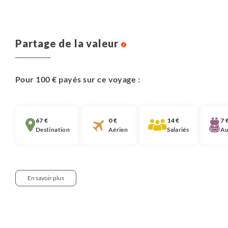
Partage de la valeur
Pour 100 € payés sur ce voyage :
67 €
0 €
14 €
7 
Destination
Aérien
Salariés
Au
En savoir plus
Notre approche :
Nous pensons qu’il est important que chaque