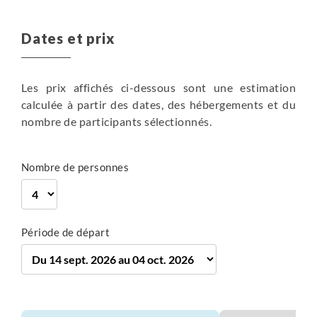
Dates et prix
entre 4h et 4h30
entre 5h et 5h30
entre 3h30 et 4h
Les prix affichés ci-dessous sont une estimation
en hôtel ***
en hôtel ***
calculée à partir des dates, des hébergements et du
en hôtel ***
Petit-déjeuner
nombre de participants sélectionnés.
Petit-déjeuner
Petit-déjeuner
540 m
440 m
350 m
510 m
12 km
Randonnée
Train
Plus de détails
290 m
17 km
350 m
11 km
Nombre de personnes
Randonnée
Bus
Randonnée
Plus de détails
Plus de détails
Période de départ