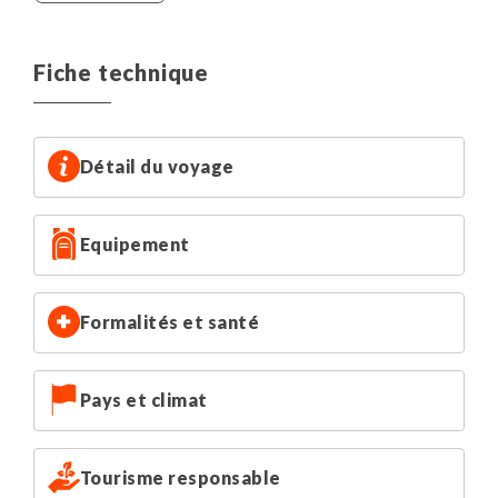
spa.
- 1 nuit à Ehrwald en hôtel 3* avec spa, situé en plein
centre-ville.
Fiche technique
Détail du voyage
Equipement
Formalités et santé
Pays et climat
Tourisme responsable