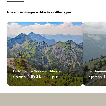
Nos autres voyages en liberté en Allemagne
De Munich à Venise en liberté
Salzkammer
1 890 €
1
à partir de
12 jours
à partir de