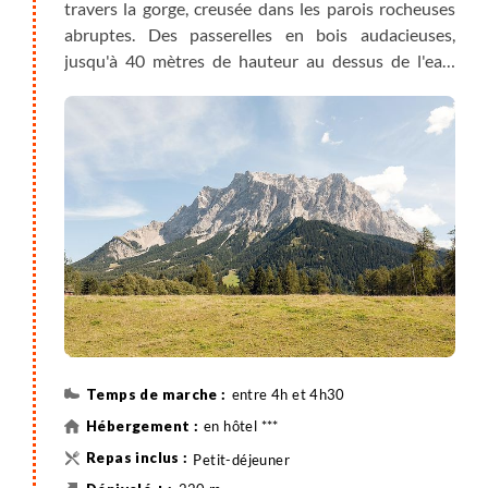
travers la gorge, creusée dans les parois rocheuses
abruptes. Des passerelles en bois audacieuses,
jusqu'à 40 mètres de hauteur au dessus de l'eau,
vous font franchir des rivières. Appréciez la
promenade contrastée le long de la Leutascher Ache
en direction de la vallée. En passant par des
hameaux et des prairies ornées de fleurs, avec en
toile de fond le massif du Wetterstein, vous avancez
vers la vallée de Leutasch qui s'ouvre devant vous.
entre 4h et 4h30
en hôtel ***
Petit-déjeuner