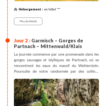
en hôtel ***
Plus de détails
Garmisch – Gorges de
Partnach – Mittenwald/Klais
La journée commence par une promenade dans les
gorges sauvages et idylliques de Partnach, où se
rencontrent les eaux du massif du Wetterstein.
Poursuite de votre randonnée par des collines
douces et des alpages jusqu'à Klais ou Mittenwald.
Note : si vous êtes hébergés à Mittenwald, vous
pouvez prendre le train depuis Klais (15 min de
trajet).