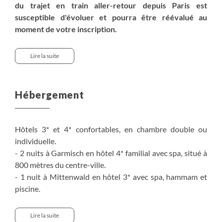
du trajet en train aller-retour depuis Paris est
susceptible d'évoluer et pourra être réévalué au
moment de votre inscription.
Pour un départ d'une autre ville, un réajustement
tarifaire sera à prévoir, consultez nos équipes de
Lire la suite
vente.
Pour avoir le détail du trajet en train, référez vous à la
rubrique "Moyen d'accès".
Hébergement
> Option chambre individuelle :
230€
> Nuit supplémentaire à Garmisch avec petit déjeuner :
Hôtels 3* et 4* confortables, en chambre double ou
- en chambre double : basse saison
120€
/personne,
individuelle.
haute saison
135€
/personne
- 2 nuits à Garmisch en hôtel 4* familial avec spa, situé à
- en chambre individuelle : basse saison
205€
, haute
800 mètres du centre-ville.
saison
220€
- 1 nuit à Mittenwald en hôtel 3* avec spa, hammam et
piscine.
- 2 nuits à Leutasch en hôtel 3* dans un cadre paisible, au
cœur des montagnes du Wetterstein, avec un espace
Lire la suite