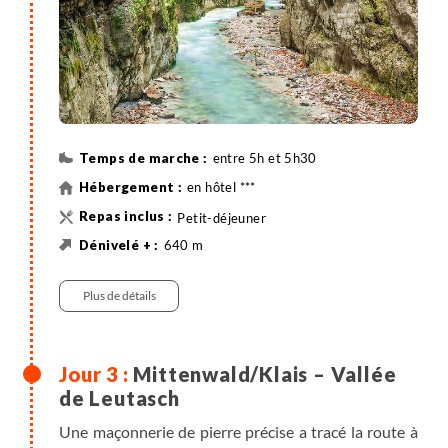
entre 5h et 5h30
en hôtel ***
Petit-déjeuner
640 m
430 m
16 km
Randonnée
Plus de détails
Mittenwald/Klais – Vallée
de Leutasch
Une maçonnerie de pierre précise a tracé la route à