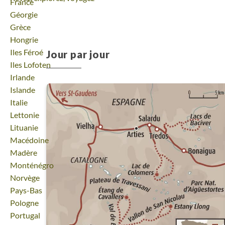
Voyage
France
Voyage
Géorgie
Voyage
Grèce
Voyage
Hongrie
Voyage
Iles Féroé
Jour par jour
Voyage
Iles Lofoten
Voyage
Irlande
Voyage
Islande
Voyage
Italie
Voyage
Lettonie
Voyage
Lituanie
Voyage
Macédoine
Voyage
Madère
Voyage
Monténégro
Voyage
Norvège
Voyage
Pays-Bas
Voyage
Pologne
Voyage
Portugal