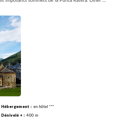
en hôtel ***
400 m
Minibus , entre 0h30 et 1h