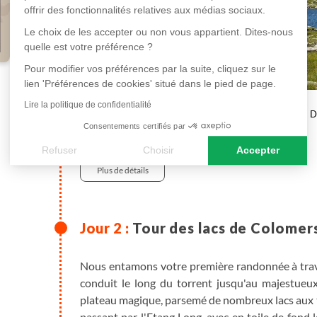
offrir des fonctionnalités relatives aux médias sociaux.
Le choix de les accepter ou non vous appartient. Dites-nous
quelle est votre préférence ?
Pour modifier vos préférences par la suite, cliquez sur le
lien 'Préférences de cookies' situé dans le pied de page.
Lire la politique de confidentialité
en hôtel ***
D
Consentements certifiés par
Minibus , 1h
Refuser
Choisir
Accepter
Plus de détails
Axeptio consent
Plateforme de Gestion du Consentement : Personnalisez vos
Notre plateforme vous permet d'adapter et de gérer vos paramè
Tour des lacs de Colomer
Nous entamons votre première randonnée à travers
conduit le long du torrent jusqu'au majestueu
plateau magique, parsemé de nombreux lacs aux t
passant par l'Etang Long, avec en toile de fond