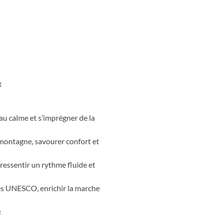
assin en bassin, découvrant une
urs mouvante. Certaines étapes
nature et culture se répondent
énées, portée par le rythme de
g
 au calme et s’imprégner de la
montagne, savourer confort et
ressentir un rythme fluide et
ites UNESCO, enrichir la marche
e