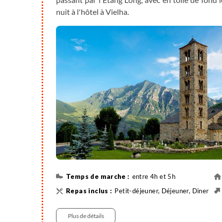
nuit à l'hôtel à Vielha.
entre 4h et 5h
Petit-déjeuner, Déjeuner, Diner
Randonnée
400 m
Plus de détails