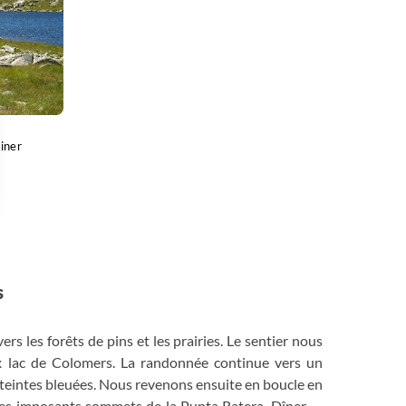
iner
 Options
tres de confidentialité, en garantissant la conformité avec les
s
 les forêts de pins et les prairies. Le sentier nous
x lac de Colomers. La randonnée continue vers un
eintes bleuées. Nous revenons ensuite en boucle en
 les imposants sommets de la Punta Ratera. Dîner et