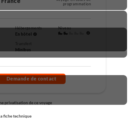
 France
programmation
Hébergements
Niveau
En hôtel
Transfert
Minibus
Demande de contact
 privatisation de ce voyage
la fiche technique