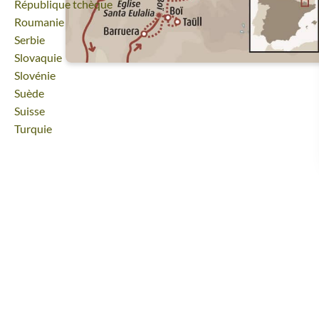
Voyage
République tchèque
Voyage
Roumanie
Voyage
Serbie
Voyage
Slovaquie
Voyage
Slovénie
Voyage
Suède
Voyage
Suisse
Voyage
Turquie