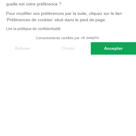
quelle est votre préférence ?
Pour modifier vos préférences par la suite, cliquez sur le lien
'Préférences de cookies' situé dans le pied de page.
Lire la politique de confidentialité
Consentements certifiés par
PAROLE D'EXPERT
Refuser
Choisir
Accepter
Axeptio consent
Plateforme de Gestion du Consentement : Personnalisez vos O
Les hauts lieux traversés de cette
Notre plateforme vous permet d'adapter et de gérer vos paramètr
randonnée en Grèce m’ont d’abord
plongé dans une découverte forte de la
Grèce antique avec ses trésors préservés,
ses personnages mythiques, son histoire
Lire la suite
millénaire au carrefour de riches