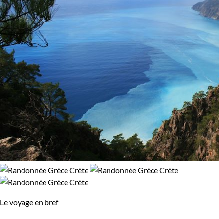
97% de satisfaction
(
164 avis
)
Budget
De 1 250 à 2 000 €
De 2 000 à 3 000 €
Itinérance
Itinérant
Semi-itinérant
Environnement
Bord de mer et îles
Forêts, collines, rivières et lacs
Montagne
Le voyage en bref