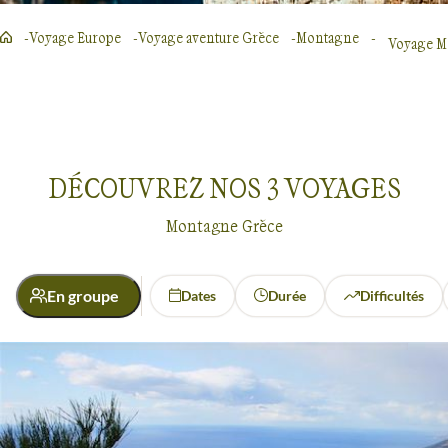
Voyage Europe
Voyage aventure Grèce
Montagne
Voyage M
DÉCOUVREZ NOS
3
VOYAGES
Montagne Grèce
En groupe
Dates
Durée
Difficultés
Régions
Crète
Grèce continentale
Voyages dans la montagne
Grèce