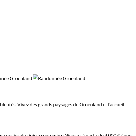
 bleutés. Vivez des grands paysages du Groenland et l’accueil
e réalisable : juin à septembre
Niveau :
à partir de
4 000 €
/ pers.