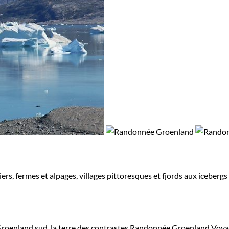
s, fermes et alpages, villages pittoresques et fjords aux icebergs
roenland sud, la terre des contrastes
Randonnée Groenland
Voyag