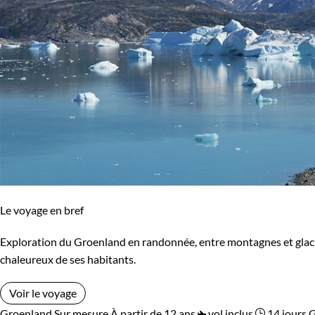
Le voyage en bref
Exploration du Groenland en randonnée, entre montagnes et glacier
chaleureux de ses habitants.
Voir le voyage
Groenland
Sur mesure
À partir de 12 ans
vol inclus
14 jours
G