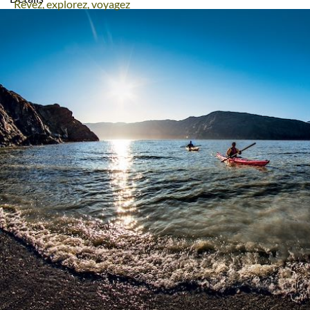
Rêvez, explorez, voyagez
Itinérance
Itinérant
Semi-itinérant
En étoile
Environnement
Forêts, collines, rivières et lacs
Montagne
Neige
Terres Polaires