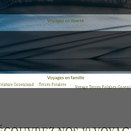
Voyages en liberté
Voyages en famille
venture Groenland
Terres Polaires
Voyage Terres Polaires Groen