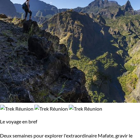
Trek
Vélo
99% de satisfaction
(
388 avis
)
Budget
De 2 000 à 3 000 €
Plus de 3 000 €
Âge des enfants
Les 10/13 ans
Les 14/16 ans
Confort
Refuge, gîte, dortoir
Standard
Le voyage en bref
Supérieur
Haut de gamme
Deux semaines pour explorer l'extraordinaire Mafate, gravir le