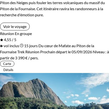
Piton des Neiges puis fouler les terres volcaniques du massif du
Piton de la Fournaise. Cet itinéraire ravira les randonneurs à la
Environnement
recherche d'émotion pure.
Bord de mer et îles
Montagne
Voir le voyage
Réunion
En groupe
Volcans
4,55 / 5
vol inclus
15 jours
Du cœur de Mafate au Piton de la
Fournaise
Trek Réunion
Prochain départ le 05/09/2026
Niveau :
à
partir de
3 390 €
/ pers.
Carte
Détails