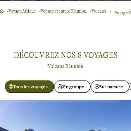
Voyage Afrique
Voyage aventure Réunion
Volcans
Voyage V
DÉCOUVREZ NOS
8
VOYAGES
Volcans Réunion
Tous les voyages
En groupe
Sur mesure
Activité
Découverte
Randonnée
Voyages sur les volcans
Réunion