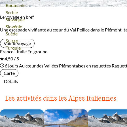
Voyage
Roumanie
Voyage
Serbie
Le voyage en bref
Voyage
Slovaquie
Voyage
Slovénie
Une escapade vivifiante au cœur du Val Pellice dans le Piémont ital
Voyage
Suède
Voyage
Suisse
Voir le voyage
Voyage
Turquie
France - Italie
En groupe
4,50 / 5
6 jours
Au cœur des Vallées Piémontaises en raquettes
Raquett
Carte
Détails
Les activités dans les Alpes italiennes