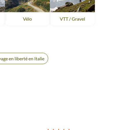
Vélo
Alpes italiennes
VTT / Gravel
Alpes italiennes
italiennes
age en liberté en Italie