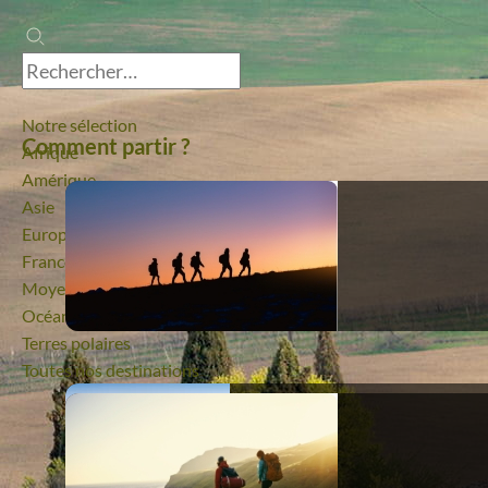
Notre sélection
Comment partir ?
Afrique
Amérique
Asie
Europe
France
Moyen-Orient
Océanie
Terres polaires
Toutes nos destinations