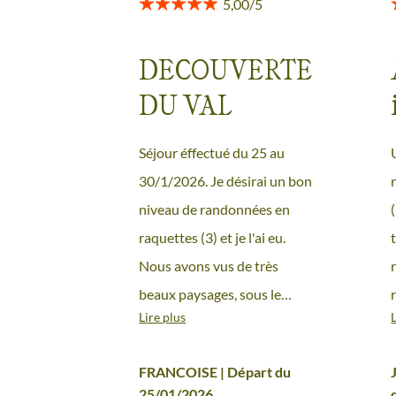
DECOUVERTE
DU VAL
MAIRA EN
NS
Séjour éffectué du 25 au
RAQUETTES
S
30/1/2026. Je désirai un bon
niveau de randonnées en
raquettes (3) et je l'ai eu.
Nous avons vus de très
beaux paysages, sous le
Lire plus
soleil, beaucoup de neige,
une auberge à MARMORA,
FRANCOISE | Départ du
dans le Val Maira, au top,
25/01/2026