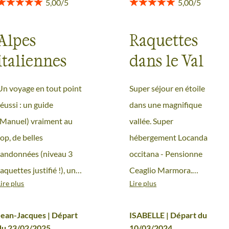
Alpes
Raquettes
italiennes
dans le Val
Maira Italie
Un voyage en tout point
Super séjour en étoile
réussi : un guide
dans une magnifique
(Manuel) vraiment au
vallée. Super
top, de belles
hébergement Locanda
randonnées (niveau 3
occitana - Pensionne
raquettes justifié !), un
Ceaglio Marmora.
Lire plus
Lire plus
hébergement de très
Accueil disponibilité
grande qualité. Et un
restauration
Jean-Jacques | Départ
ISABELLE | Départ du
groupe vraiment sympa
exceptionnelle. Merci à
du 23/02/2025
10/03/2024