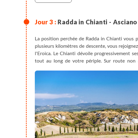
Radda in Chianti - Asciano
La position perchée de Radda in Chianti vous 
plusieurs kilomètres de descente, vous rejoigne
l'Eroica. Le Chianti dévoile progressivement se
tout au long de votre périple. Sur route non a
vignobles du Chianti en admirant la vue sur les 
collines. À la sortie de Castelnuovo Berargenda
Senesi, en empruntant une Strada Bianca très p
collines argileuses avant de descendre vers Asc
anciennes murailles fortifiées.