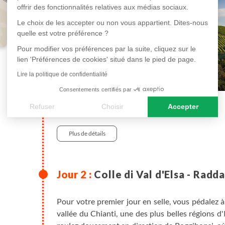
offrir des fonctionnalités relatives aux médias sociaux.
Le choix de les accepter ou non vous appartient. Dites-nous
quelle est votre préférence ?
Pour modifier vos préférences par la suite, cliquez sur le
lien 'Préférences de cookies' situé dans le pied de page.
Lire la politique de confidentialité
Consentements certifiés par
Refuser
Choisir
Accepter
en hôtel
Axeptio consent
Plateforme de Gestion du Consentement : Personnalisez vos
Plus de détails
Notre plateforme vous permet d'adapter et de gérer vos paramè
Colle di Val d'Elsa - Radda
Pour votre premier jour en selle, vous pédalez à 
vallée du Chianti, une des plus belles régions 