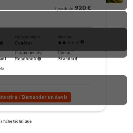
920 €
à partir de
Hébergement
Niveau
En hôtel
Encadrements
Confort
rant
Roadbook
Standard
ble
inscrire
/ Demander un devis
la fiche technique