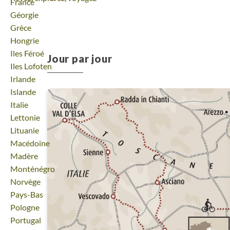
Voyage
France
Voyage
Géorgie
Voyage
Grèce
Voyage
Hongrie
Voyage
Iles Féroé
Jour par jour
Voyage
Iles Lofoten
Voyage
Irlande
Voyage
Islande
Voyage
Italie
Voyage
Lettonie
Voyage
Lituanie
Voyage
Macédoine
Voyage
Madère
Voyage
Monténégro
Voyage
Norvège
Voyage
Pays-Bas
Voyage
Pologne
Voyage
Portugal