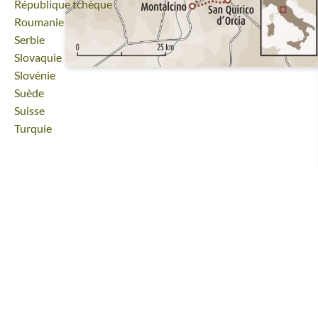
Voyage
République tchèque
Voyage
Roumanie
Voyage
Serbie
Voyage
Slovaquie
Voyage
Slovénie
Voyage
Suède
Voyage
Suisse
Voyage
Turquie