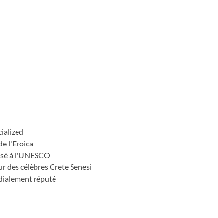
uits pour apprécier la nature
irico, Siena, et Montalcino. Un
 magie de ce coin préservé de
ialized
de l'Eroica
lassé à l'UNESCO
œur des célèbres Crete Senesi
ndialement réputé
s
e