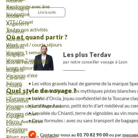
Voyage
Albanie
patrimoine de l'UNESCO, où vous séjournez deux n
Randonnée avec âne
Voyage
Allemagne
intacte et visiter les villages fortifiés de San Qu
Lire la suite
Navigation
Voyage
Andorre
itinéraire gravel parfait pour capturer toute la
VTT / Gravel
Voyage
Angleterre
Toscane.
Toutes nos activités
Voyage
Arménie
Où et quand partir ?
Voyage
Autriche
Week-end / courts séjours
Voyage
Baléares
Voyages 1 semaine
Les plus Terdav
Voyage
Belgique
Voyages 2 semaines
Voyage
Bosnie Herzégovine
par notre conseiller voyage à Lyon
Longs séjours
Voyage
Bulgarie
Vacances d'été
Voyage
Canaries
Saisons
Les vélos gravels haut de gamme de la marque Spec
Voyage
Croatie
Quel style de voyage ?
Les Strade Bianche, les mythiques pistes blanches 
Voyage
Danemark
L'Europe en train
Le Val d’Orcia, joyau confidentiel de la Toscane c
Voyage
Dolomites
Le village Asciano, petit écrin d'art médiéval au c
Voyages objectif Aventure
Voyage
Ecosse
La vallée du Chianti, terre de vignobles au vin mo
Voyages désert
Voyage
Espagne
Deux formules : avec ou sans transport de bagage
Micro-Aventures
Voyage
Estonie
Croisières
Voyage
Finlande
01 70 82 90 00
Contactez-nous au
ou par
messag
Rêvez, explorez, voyagez