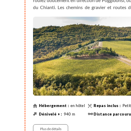
roulez doucement en direction de Poggibonsi, o
du Chianti. Les chemins de gravier et routes 
Chianti et vous mènent sur le célèbre parcours
historique de Radda in Chianti. Profitez de c
l'endroit parfait pour apprécier un dîner typ
Classico.
en hôtel
Peti
940 m
Gravel
Plus de détails