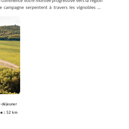
ù commence votre montée progressive vers la région
de campagne serpentent à travers les vignobles du
 de l'« Eroica », qui vous conduit jusqu’au centre
e charmant village médiéval entouré de vignobles,
ique de Toscane, accompagné d'un verre de Chianti
t-déjeuner
52 km