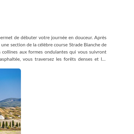
permet de débuter votre journée en douceur. Après
z une section de la célèbre course Strade Bianche de
s collines aux formes ondulantes qui vous suivront
sphaltée, vous traversez les forêts denses et les
vieux châteaux toscans dispersés sur les sommets des
, vous pénétrez dans la région pittoresque de Colli
anoramique qui vous mène sur la ligne de crête des
iano, un village typique de Toscane entouré de ses