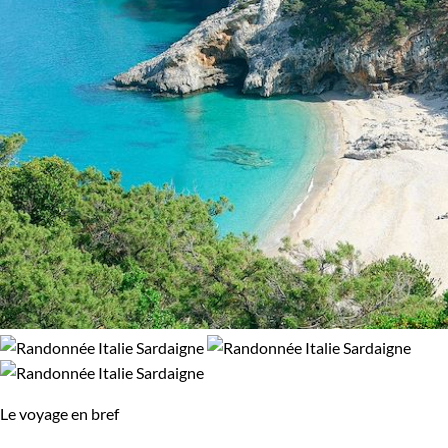
94% de satisfaction
(
17 avis
)
Le voyage en bref