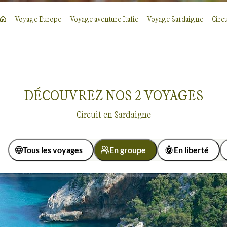
Voyage Europe
Voyage aventure Italie
Voyage Sardaigne
Circ
DÉCOUVREZ NOS
2
VOYAGES
Circuit en Sardaigne
Tous les voyages
En groupe
En liberté
Itinérance
Itinérant
En étoile
Voyages en groupe
Sardaigne