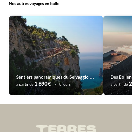
Nos autres voyages en Italie
Voyage
Lacs italiens à Venise
Voyage
Sardaigne
S
entiers panoramiques du Selvaggio Blu
Voyage
Sicile et îles éoliennes
1 690 €
2
à partir de
8 jours
à partir de