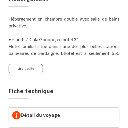
Hébergement en chambre double avec salle de bains
privative.
• 5 nuits à Cala Gonone, en hôtel 3*
Hôtel familial situé dans l'une des plus belles stations
balnéaires de Sardaigne. L'hôtel est à seulement 350
mères de la plage, il dispose d'une piscine extérieure et
d'un jardin.
Lire la suite
La date du 05/09/2026 se fera dans un autre hôtel situé
à seulement 50 mètres de la plage sur le golfe d'Orosei,
Fiche technique
entre mer et montagnes, ses chambres confortables sont
équipées d'une télévision, d'un réfrigérateur et de la
climatisation. Cet établissement ne dispose pas de
piscine.
Détail du voyage