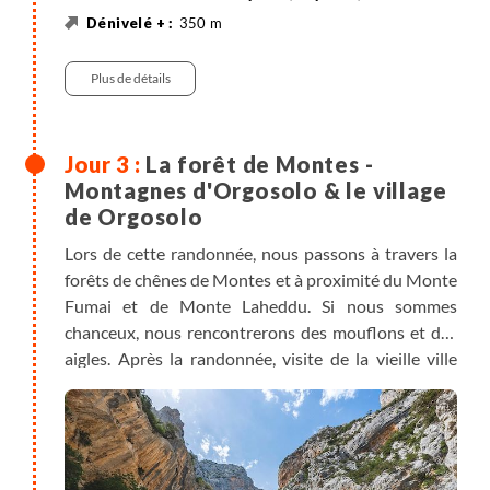
350 m
350 m
Randonnée
Véhicule privatisé
Plus de détails
La forêt de Montes -
Montagnes d'Orgosolo & le village
de Orgosolo
Lors de cette randonnée, nous passons à travers la
forêts de chênes de Montes et à proximité du Monte
Fumai et de Monte Laheddu. Si nous sommes
chanceux, nous rencontrerons des mouflons et des
aigles. Après la randonnée, visite de la vieille ville
d'Orgosolo, renommée pour ses peintures murales.