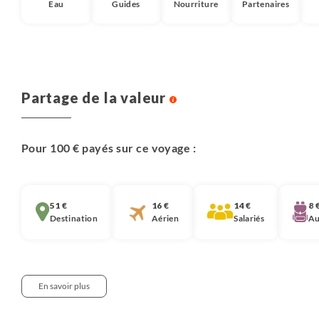
Eau
Guides
Nourriture
Partenaires
Partage de la valeur
Pour 100 € payés sur ce voyage :
51 €
16 €
14 €
8 
Destination
Aérien
Salariés
Au
En savoir plus