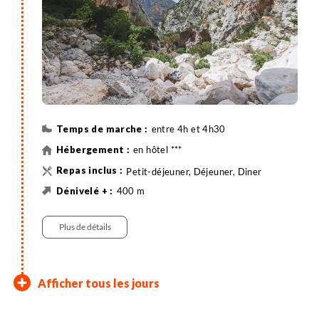
entre 4h et 4h30
en hôtel ***
Petit-déjeuner, Déjeuner, Diner
400 m
400 m
Randonnée
Véhicule privatisé
Plus de détails
Les hauteurs du golfe de
Cala Luna
Le canyon Gorropu -
Fin du séjour
Afficher tous les jours
Orosei - Repas typique chez le
Transfert à Olbia
Départ pour la Cala Luna. Nous empruntons un
Après un dernier petit-déjeuner, fin du séjour. Selon
berger