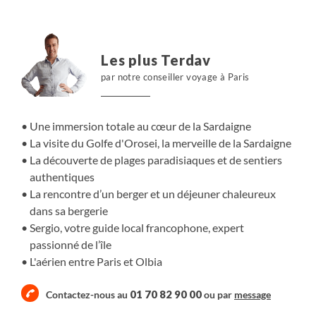
riche patrimoine antique et médiéval. Accompagné par
Sergio, guide local passionné, parcourez les hauts
plateaux sauvages du parc national et admirez les
Les plus Terdav
paysages spectaculaires du golfe d’Orosei en suivant le
par notre conseiller voyage à Paris
mythique sentier du Selvaggio Blu. Sergio saura vous
transmettre son amour et son expertise pour cette île
fascinante, où chaque chemin et chaque crique révèlent
Une immersion totale au cœur de la Sardaigne
une histoire unique.
La visite du Golfe d'Orosei, la merveille de la Sardaigne
La découverte de plages paradisiaques et de sentiers
authentiques
La rencontre d’un berger et un déjeuner chaleureux
dans sa bergerie
Sergio, votre guide local francophone, expert
passionné de l’île
L'aérien entre Paris et Olbia
01 70 82 90 00
Contactez-nous au
ou par
message