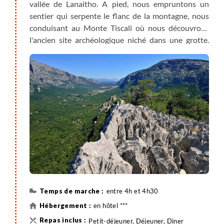
vallée de Lanaitho. A pied, nous empruntons un
sentier qui serpente le flanc de la montagne, nous
conduisant au Monte Tiscali où nous découvrons
l'ancien site archéologique niché dans une grotte.
Sur le chemin du retour, avant de regagner Orosei,
petite une halte pour visiter la belle source de Su
Gologone.
entre 4h et 4h30
en hôtel ***
Petit-déjeuner, Déjeuner, Diner