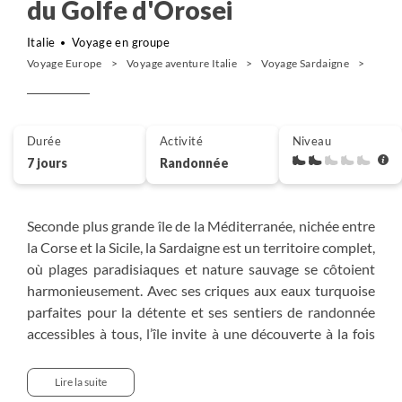
du Golfe d'Orosei
Italie
Voyage en groupe
Voyage Europe
Voyage aventure Italie
Voyage Sardaigne
Rando
Durée
Activité
Niveau
7 jours
Randonnée
Seconde plus grande île de la Méditerranée, nichée entre
la Corse et la Sicile, la Sardaigne est un territoire complet,
où plages paradisiaques et nature sauvage se côtoient
harmonieusement. Avec ses criques aux eaux turquoise
parfaites pour la détente et ses sentiers de randonnée
accessibles à tous, l’île invite à une découverte à la fois
relaxante et dynamique. Explorez ses villages
pittoresques, ses montagnes majestueuses, et ses
Lire la suite
collines verdoyantes tout en vous imprégnant de son