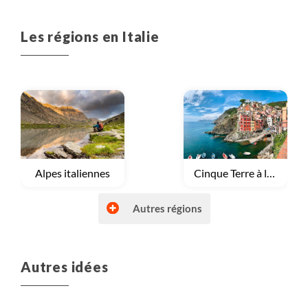
Les régions en Italie
Voyage
Alpes italiennes
Voyage
Cinque Terre à la Toscane
Autres régions
Autres idées
Voyage
Dolomites
Voyage
Italie du Sud