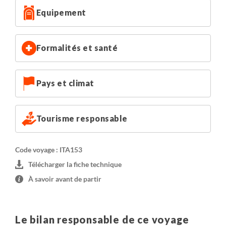
• 1 nuit à Olbia, en hôtel 3*
Equipement
Situé au cœur d'Olbia, le centre névralgique des
transports aériens et maritimes de Sardaigne, à la pointe
de la baie, bien à l'abri de la mer et du vent.
Formalités et santé
NB : Classification selon les normes locales.
Pays et climat
Tourisme responsable
Code voyage : ITA153
Télécharger la fiche technique
À savoir avant de partir
Le bilan responsable de ce voyage