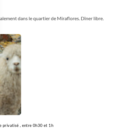
ralement dans le quartier de Miraflores. Dîner libre.
 Options
tres de confidentialité, en garantissant la conformité avec les
e privatisé , entre 0h30 et 1h