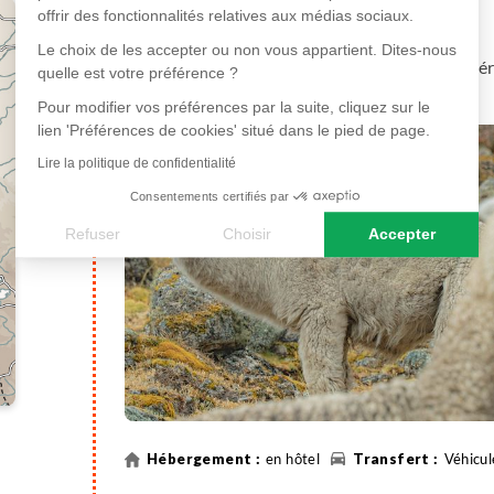
Vol pour Lima
offrir des fonctionnalités relatives aux médias sociaux.
Le choix de les accepter ou non vous appartient. Dites-nous
Vol pour Lima. Accueil et transfert à l'hôtel, géné
quelle est votre préférence ?
Pour modifier vos préférences par la suite, cliquez sur le
lien 'Préférences de cookies' situé dans le pied de page.
Lire la politique de confidentialité
Consentements certifiés par
Refuser
Choisir
Accepter
Axeptio consent
Plateforme de Gestion du Consentement : Personnalisez vos
Notre plateforme vous permet d'adapter et de gérer vos paramè
en hôtel
Véhicul