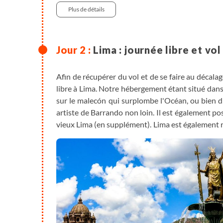
Plus de détails
Lima : journée libre et v
Afin de récupérer du vol et de se faire au décal
libre à Lima. Notre hébergement étant situé dans l
sur le malecón qui surplombe l'Océan, ou bien d'a
artiste de Barrando non loin. Il est également po
vieux Lima (en supplément). Lima est également 
! En fin d'après-midi, transfert à l’aéroport d
accompagné, environ 1h), la capitale des Inc
"l'empereur mégalo". Dîner libre en fonction de 
commencer à s'acclimater.
En option :
- découverte de Lima en VTT : quartiers de Miraf
- parapente à Miraflores, au-dessus du Pacifique