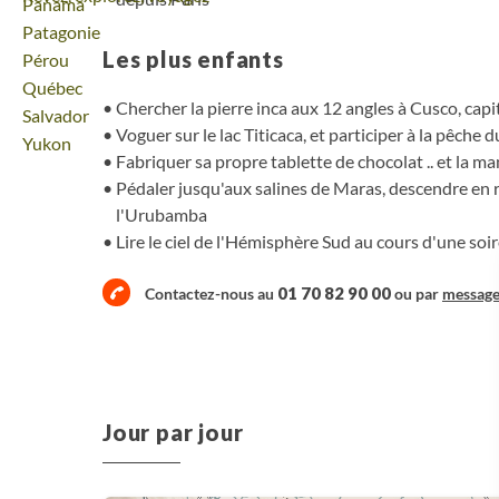
Voyage
Panama
Voyage
Patagonie
Les plus enfants
Voyage
Pérou
Voyage
Québec
Chercher la pierre inca aux 12 angles à Cusco, capi
Voyage
Salvador
Voguer sur le lac Titicaca, et participer à la pêche d
Voyage
Yukon
Fabriquer sa propre tablette de chocolat .. et la ma
Pédaler jusqu'aux salines de Maras, descendre en ra
l'Urubamba
Lire le ciel de l'Hémisphère Sud au cours d'une so
01 70 82 90 00
Contactez-nous au
ou par
messag
Jour par jour