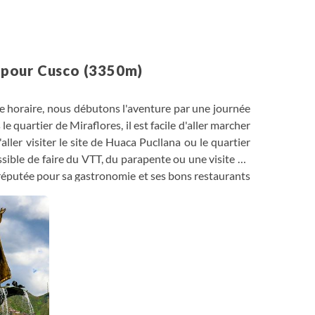
ol pour Cusco (3350m)
age horaire, nous débutons l'aventure par une journée
e quartier de Miraflores, il est facile d'aller marcher
ller visiter le site de Huaca Pucllana ou le quartier
ssible de faire du VTT, du parapente ou une visite du
réputée pour sa gastronomie et ses bons restaurants
e Lima (30mn à 1h de route) et vol pour Cusco (non
as, connue des plus jeunes comme la capitale de
l'appétit de chacun et première nuit en altitude pour
lores et Barranco.
 (10mn de vol).