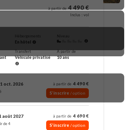
4 490 €
à partir de
Inclus : vol
Hébergements
Niveau
En hôtel
Transfert
À partir de
rant
Véhicule privatisé
10 ans
4 490 €
1 oct. 2026
à partir de
é
S'inscrire
/ option
4 690 €
1 août 2027
à partir de
ir de 4
S'inscrire
/ option