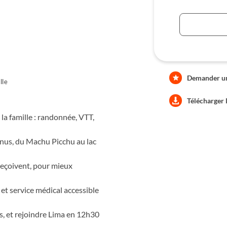
ignons les rives du lac Titicaca
mps d’échanger avec nos hôtes
e culture, histoire, sport et
elle du pays des Incas !
Demander une
lle
Télécharger 
 la famille : randonnée, VTT,
onnus, du Machu Picchu au lac
eçoivent, pour mieux
r et service médical accessible
ts, et rejoindre Lima en 12h30