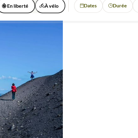
Dates
Durée
En liberté
À vélo