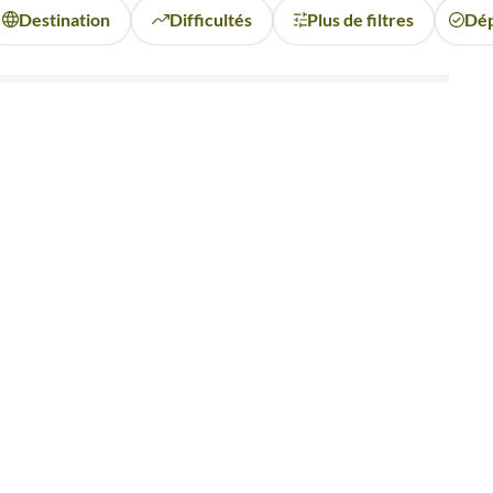
Destination
Difficultés
Plus de filtres
Dép