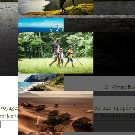
Voyage Eur
Voyager en famille à travers l'Europe est une épopée o
majestueuses échancrures bleu-vert, reflet d'anciens glaci
des gladiateurs à une réalité chargée d'histoire. Parcou
activités de plein air. L'Europe, riche par son patchwo