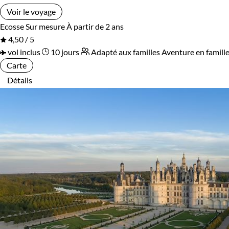
Voir le voyage
Environnement
Ecosse
Sur mesure
À partir de 2 ans
4,50 / 5
Bord de mer et îles
Forêts, collines, rivières et lacs
vol inclus
10 jours
Adapté aux familles
Aventure en famill
Carte
Montagne
Neige
Détails
Patrimoine et Nature
Terres Polaires