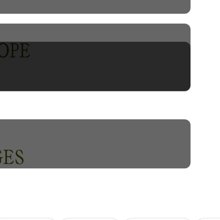
e beauté saisissante, l'Europe
vasion familiale ponctuée par
OPE
ES