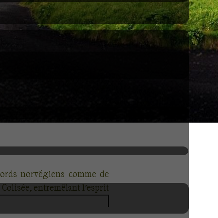
 fjords norvégiens comme de
 Colisée, entremêlant l’esprit
nt entre épopée naturelle et
pour les familles. Des tapas