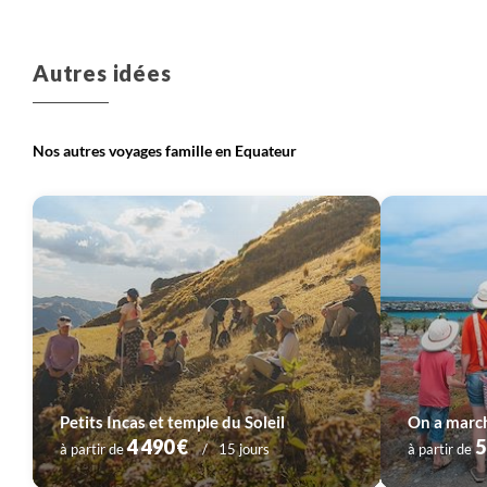
Autres idées
Nos autres voyages famille en Equateur
Petits Incas et temple du Soleil
On a march
4 490 €
5
à partir de
15 jours
à partir de