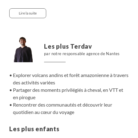
marchons sur les sentiers volcaniques et partons à
cheval dans les grands espaces. Plus loin, les sources
Lire la suite
chaudes et les rivières offrent des moments de détente.
En Amazonie, nous naviguons en pirogue, observons la
forêt et rencontrons une communauté. À pied, à vélo ou
sur l’eau, chaque étape devient un terrain d’exploration
Les plus Terdav
et de partage, pour vivre ensemble un voyage riche et
par notre responsable agence de Nantes
équilibré.
Explorer volcans andins et forêt amazonienne à travers
des activités variées
Partager des moments privilégiés à cheval, en VTT et
en pirogue
Rencontrer des communautés et découvrir leur
quotidien au cœur du voyage
Les plus enfants