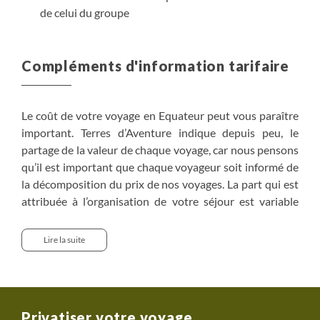
de celui du groupe
Compléments d'information tarifaire
Le coût de votre voyage en Equateur peut vous paraître
important. Terres d’Aventure indique depuis peu, le
partage de la valeur de chaque voyage, car nous pensons
qu’il est important que chaque voyageur soit informé de
la décomposition du prix de nos voyages. La part qui est
attribuée à l’organisation de votre séjour est variable
d’une destination à l’autre. Elle varie notamment du fait
du coût de la vie, du choix de la compagnie aérienne
Lire la suite
utilisée pour vous rendre à destination, des coûts des
services comme les nuits d’hôtels, les repas, le salaire de
votre guide, les véhicules utilisés, les entrées dans les
sites ou parcs visités…Mais il existe de nombreux coûts
Privatiser votre voyage