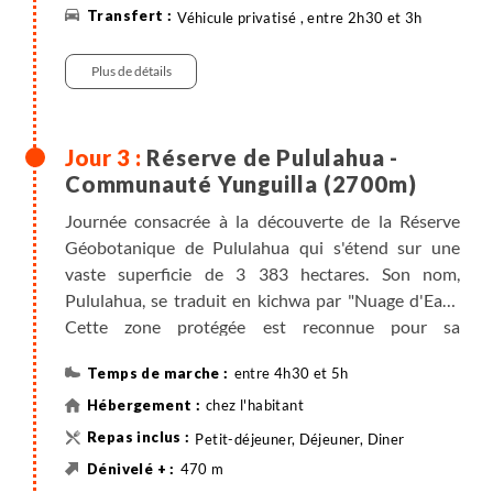
géobotanique de Pululahua.
Véhicule privatisé , entre 2h30 et 3h
Plus de détails
Réserve de Pululahua -
Communauté Yunguilla (2700m)
Journée consacrée à la découverte de la Réserve
Géobotanique de Pululahua qui s'étend sur une
vaste superficie de 3 383 hectares. Son nom,
Pululahua, se traduit en kichwa par "Nuage d'Eau".
Cette zone protégée est reconnue pour sa
remarquable biodiversité et sa singularité
entre 4h30 et 5h
géologique. Elle offre un environnement unique où
se mêlent divers écosystèmes, faisant d'elle un
chez l'habitant
refuge pour de nombreuses espèces de flore et de
Petit-déjeuner, Déjeuner, Diner
faune. Parmi ses sommets les plus emblématiques
470 m
figurent El Chivo (2698 m) et Pondoña (2975 m).