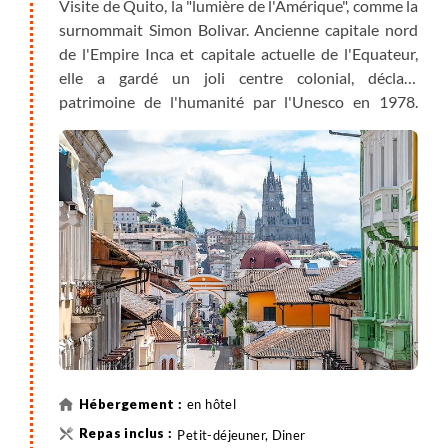
Visite de Quito, la "lumière de l'Amérique", comme la
surnommait Simon Bolivar. Ancienne capitale nord
de l'Empire Inca et capitale actuelle de l'Equateur,
elle a gardé un joli centre colonial, déclaré
patrimoine de l'humanité par l'Unesco en 1978.
Située à 2850m d'altitude, c'est la deuxième plus
haute capitale au monde derrière La Paz, capitale
administrative de la Bolivie. Monuments, églises,
places et rues pavées nous dévoilent son Histoire,
savoureux mélange de cultures et identités.
Déjeuner libre puis transfert à San Antonio pour
visiter le musée "Intiñan" (la route du soleil), qui met
en valeur les connaissances ancestrales sur le soleil
et les forces physiques et magnétiques qui
s’exercent sous l’effet de la latitude 0º. Après la visite,
nous nous rendons au cratère de Pululahua, un
volcan dormant. Le cratère abrite aujourd'hui de
en hôtel
petites fermes et des résidences, et la biodiversité
Petit-déjeuner, Diner
environnante est protégée par la réserve