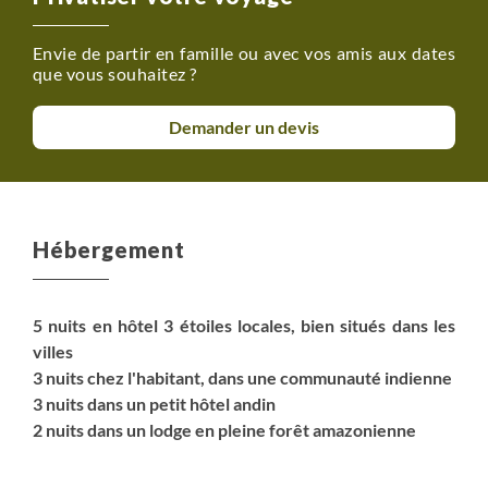
cachés qui sont difficilement identifiables au premier
regard mais nécessaire pour le bon déroulement de votre
Envie de partir en famille ou avec vos amis aux dates
voyage, la sécurité ou le respect des réglementations
que vous souhaitez ?
locales.
Demander un devis
Supplément chambre individuelle (à la demande) : nous
contacter pour disponibilité et prix.
Hébergement
5 nuits en hôtel 3 étoiles locales, bien situés dans les
villes
3 nuits chez l'habitant, dans une communauté indienne
3 nuits dans un petit hôtel andin
2 nuits dans un lodge en pleine forêt amazonienne
Les hébergements sont variés en Equateur. Dormir dans