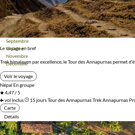
Avril
Mai
Guatemala
Guinée Conakry
Juin
Confort
Juillet
Honduras
Hongrie
Août
Bivouac, sous tente
Refuge, gîte, dortoir
Septembre
Ile Maurice
Inde
Le voyage en bref
Octobre
Standard
Supérieur
Novembre
Inde Himalayenne
Indonésie
Trek himalayen par excellence, le Tour des Annapurnas permet d'
Décembre
Haut de gamme
Irlande
Islande
Voir le voyage
Népal
En groupe
Israël
Italie
Type de bateau
4,47 / 5
vol inclus
15 jours
Tour des Annapurnas
Trek Annapurnas
Pr
Japon
Jordanie
Bateaux de croisière
Vieux gréements et voiliers
Carte
Détails
Kazakhstan
Kenya
Itinérance
Kirghizistan
Kosovo