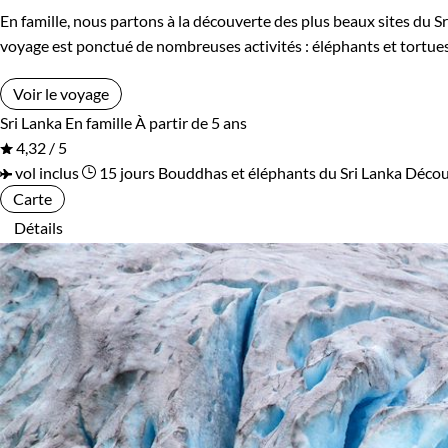
En famille, nous partons à la découverte des plus beaux sites du Sr
Nicaragua
Norvège
voyage est ponctué de nombreuses activités : éléphants et tortues,
Nouvelle-Zélande
Oman
Voir le voyage
Sri Lanka
En famille
À partir de 5 ans
Ouganda
Ouzbekistan
4,32 / 5
vol inclus
15 jours
Bouddhas et éléphants du Sri Lanka
Décou
Pakistan
Palestine
Carte
Détails
Panama
Pérou
Philippines
Pologne
Polynésie
Portugal
République tchèque
Réunion
Rodrigues
Roumanie