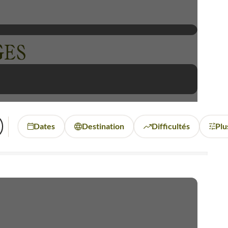
GES
Dates
Destination
Difficultés
Plu