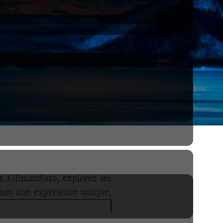
 Kilimandjaro, explorez les
omet une expérience unique,
nature et d'aventure offrent