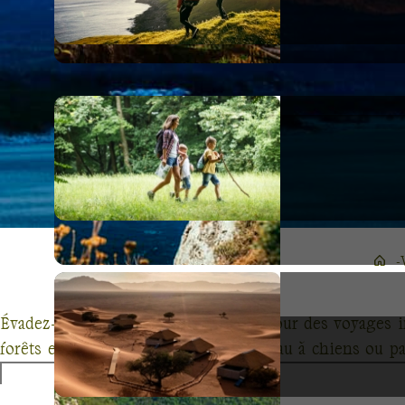
Évadez-vous avec Terres d'Aventure pour des voyages i
forêts enneigées du Québec en traîneau à chiens ou pa
mêlant randonnée, découverte culturelle et rencontres a
un dépaysement total mais également une approche éco-