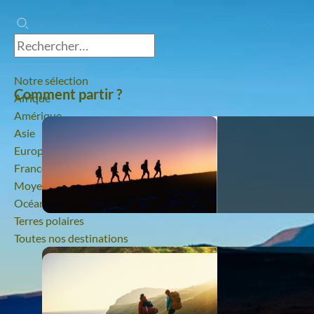
Notre sélection
Comment partir ?
Afrique
Amérique
Asie
Europe
France
Moyen-Orient
Océanie
Terres polaires
Toutes nos destinations