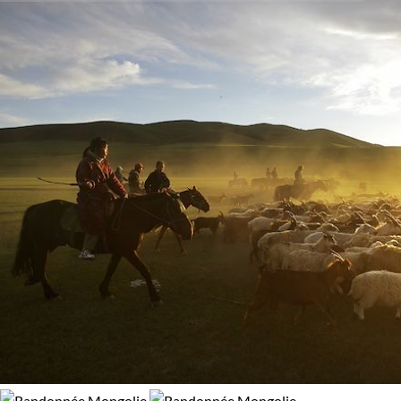
Activité
96% de satisfaction
(
266 avis
)
Vous pourrez goûter à la plénitude des vastes horizons, à
Découverte
Randonnée
peine troublés par le galop des chevaux. Les fiers cavaliers
mongols vous réserveront un accueil dignes de la tradition
Traîneau à chiens
Trek
d'hospitalité de ce peuple nomade. De belles nuits sous la
yourte, sous le ciel étoilé, vous attendent.
Vélo
VTT / Gravel
Lors de nos
treks en Mongolie
, vous pourrez admirer
l
pureté du désert de Gobi et des montagnes du Khangaï
,
Budget
ressentir la sérénité des collines surmontées de symbole
bouddhistes ou chamaniques,vous évader les yeux fixés sur
De 2 000 à 3 000 €
Plus de 3 000 €
le ciel toujours bleu. Vous pourrez également découvrir
l'
Arkhangaï
et ses innombrables lacs et reliefs montagneux,
rencontrer les populations nomades qui habitent les
Âge des enfants
steppes...
Les 6/9 ans
Les 14/16 ans
Une invitation au voyage, au grand voyage, celui des steppes