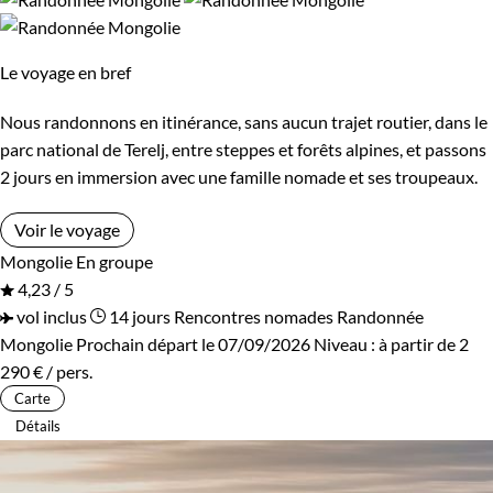
et des nomades, tels sont nos
voyages en Mongolie
!
Confort
Guide de voyage Mongolie
Le voyage en bref
Bivouac, sous tente
Refuge, gîte, dortoir
Nous randonnons en itinérance, sans aucun trajet routier, dans le
parc national de Terelj, entre steppes et forêts alpines, et passons
Environnement
2 jours en immersion avec une famille nomade et ses troupeaux.
Forêts, collines, rivières et lacs
Montagne
Voir le voyage
Mongolie
En groupe
Neige
Patrimoine et Nature
4,23 / 5
vol inclus
14 jours
Rencontres nomades
Randonnée
Mongolie
Prochain départ le 07/09/2026
Niveau :
à partir de
2
290 €
/ pers.
Carte
Détails