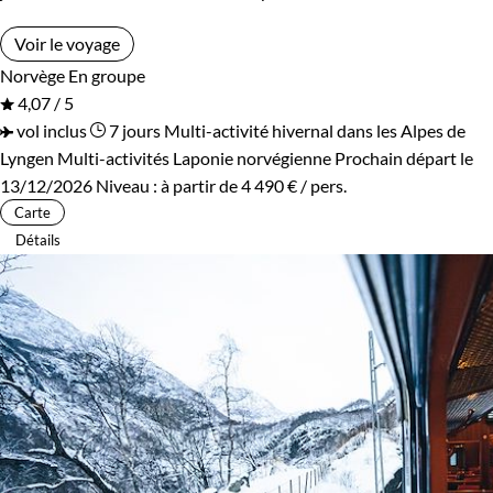
Voir le voyage
Norvège
En groupe
4,07 / 5
vol inclus
7 jours
Multi-activité hivernal dans les Alpes de
Lyngen
Multi-activités Laponie norvégienne
Prochain départ le
13/12/2026
Niveau :
à partir de
4 490 €
/ pers.
Carte
Détails