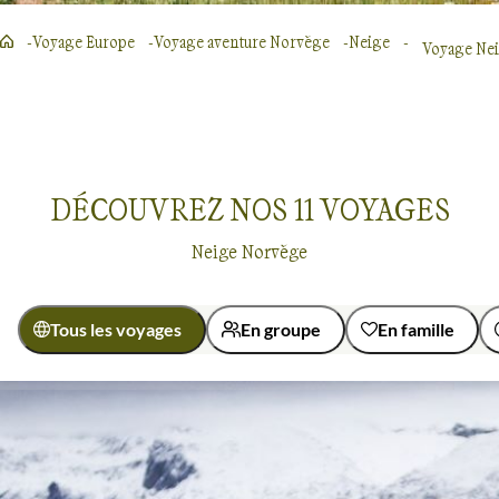
Voyage Europe
Voyage aventure Norvège
Neige
Voyage Ne
DÉCOUVREZ NOS
11
VOYAGES
Neige Norvège
Tous les voyages
En groupe
En famille
Activité
Aurores boréales
Découverte
Voyages à la neige
Norvège