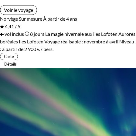
Voir le voyage
Norvège
Sur mesure
À partir de 4 ans
4,41 / 5
vol inclus
8 jours
La magie hivernale aux îles Lofoten
Aurores
boréales Iles Lofoten
Voyage réalisable : novembre à avril
Niveau
:
à partir de
2 900 €
/ pers.
Carte
Détails