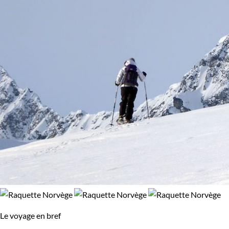
Itinérant
Semi-itinérant
En étoile
Environnement
Montagne
Neige
Le voyage en bref