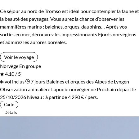
Ce séjour au nord de Tromso est idéal pour contempler la faune et
la beauté des paysages. Vous aurez la chance d’observer les
Âge des enfants
mammifères marins : baleines, orques, dauphins… Après vos
sorties en mer, découvrez les impressionnants Fjords norvégiens
Les 2/5 ans
Les 6/9 ans
et admirez les aurores boréales.
Les 10/13 ans
Les 14/16 ans
Voir le voyage
Norvège
En groupe
4,10 / 5
Confort
vol inclus
7 jours
Baleines et orques des Alpes de Lyngen
Observation animalière Laponie norvégienne
Prochain départ le
Refuge, gîte, dortoir
Standard
25/10/2026
Niveau :
à partir de
4 290 €
/ pers.
Carte
Supérieur
Haut de gamme
Détails
Itinérance