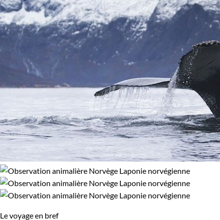
Multi-activités
Observation animalière
100% de satisfaction
(
11 avis
)
Photographie
Raquette
Ski de randonnée
Traîneau à chiens
Afficher plus
Régions
Iles Lofoten
Laponie norvégienne
Région des fjords
Budget
Le voyage en bref
De 2 000 à 3 000 €
Plus de 3 000 €