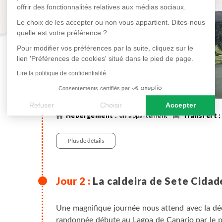
offrir des fonctionnalités relatives aux médias sociaux.
Le choix de les accepter ou non vous appartient. Dites-nous
quelle est votre préférence ?
Pour modifier vos préférences par la suite, cliquez sur le
lien 'Préférences de cookies' situé dans le pied de page.
Lire la politique de confidentialité
Consentements certifiés par
Refuser
Choisir
Accepter
en appartement
Axeptio consent
Plateforme de Gestion du Consentement : Personnalisez vos
Plus de détails
Notre plateforme vous permet d'adapter et de gérer vos paramè
La caldeira de Sete Cidade
Une magnifique journée nous attend avec la déc
randonnée débute au Lagoa de Canario par le poi