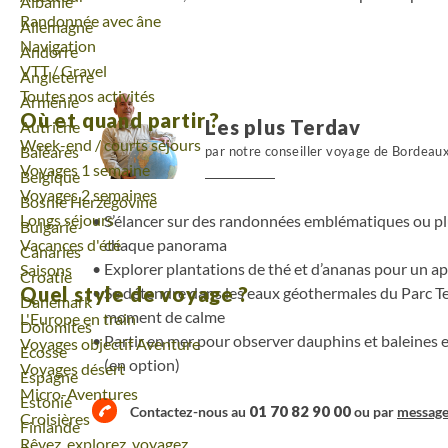
Voyage
Albanie
Randonnée avec âne
Voyage
Allemagne
Navigation
Voyage
Andorre
VTT / Gravel
Voyage
Angleterre
Toutes nos activités
Voyage
Arménie
Où et quand partir ?
Les plus Terdav
Voyage
Autriche
Week-end / courts séjours
Voyage
Baléares
par notre conseiller voyage de Bordeau
Voyages 1 semaine
Voyage
Belgique
Voyages 2 semaines
Voyage
Bosnie Herzégovine
Longs séjours
S’élancer sur des randonnées emblématiques ou plu
Voyage
Bulgarie
Vacances d'été
chaque panorama
Voyage
Canaries
Explorer plantations de thé et d’ananas pour un ape
Saisons
Voyage
Croatie
Quel style de voyage ?
Se détendre dans les eaux géothermales du Parc Te
Voyage
Danemark
moment de calme
L'Europe en train
Voyage
Dolomites
Partir en mer pour observer dauphins et baleines e
Voyages objectif Aventure
Voyage
Ecosse
(en option)
Voyages désert
Voyage
Espagne
Micro-Aventures
Voyage
Estonie
01 70 82 90 00
Contactez-nous au
ou par
messag
Croisières
Voyage
Finlande
Rêvez, explorez, voyagez