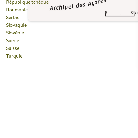
Voyage
République tchèque
Voyage
Roumanie
Voyage
Serbie
Voyage
Slovaquie
Voyage
Slovénie
Voyage
Suède
Voyage
Suisse
Voyage
Turquie