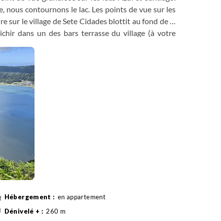
e, nous contournons le lac. Les points de vue sur les
e sur le village de Sete Cidades blottit au fond de la
chir dans un des bars terrasse du village (à votre
rches représentant symboliquement les 7 villes du
ous ces deux lacs. Retour à notre hébergement.
en appartement
260 m