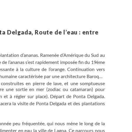
Randonnée
15 km
ta Delgada, Route de l’eau : entre
plantation d’ananas. Ramenée d’Amérique du Sud au
e de l’ananas s’est rapidement imposée fin du 19ème
ante à la culture de l’orange. Continuation vers
e humaine caractérisée par une architecture Baroque,
ie construites en pierre de lave, et une somptueuse
aire une sortie en mer (zodiac ou catamaran) pour
ion et à régler sur place). Départ de Ponta Delgada.
lacera la visite de Ponta Delgada et des plantations
onnée peu fréquentée, qui nous mène le long de la
alimenter en eau la ville de Lagoa. Ce parcours nous