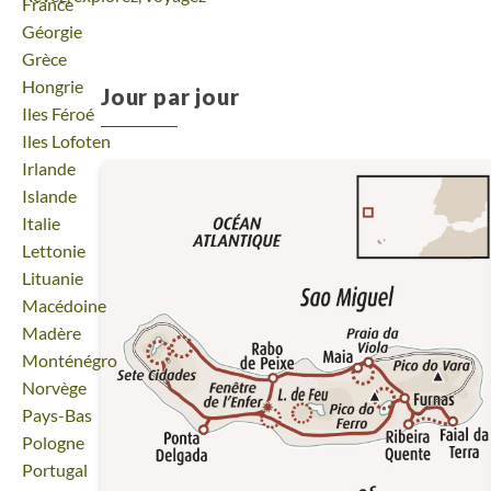
Voyage
France
Voyage
Géorgie
Voyage
Grèce
Voyage
Hongrie
Jour par jour
Voyage
Iles Féroé
Voyage
Iles Lofoten
Voyage
Irlande
Voyage
Islande
Voyage
Italie
Voyage
Lettonie
Voyage
Lituanie
Voyage
Macédoine
Voyage
Madère
Voyage
Monténégro
Voyage
Norvège
Voyage
Pays-Bas
Voyage
Pologne
Voyage
Portugal