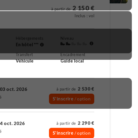
2 150 €
à partir de
Inclus : vol
Hébergements
Niveau
En hôtel ***
Transfert
Encadrement
Véhicule
Guide local
2 530 €
03 oct. 2026
à partir de
é
S'inscrire
/ option
2 290 €
4 oct. 2026
à partir de
é
S'inscrire
/ option