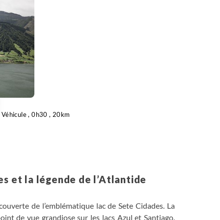
Véhicule , 0h30 , 20km
 Options
tres de confidentialité, en garantissant la conformité avec les
s et la légende de l’Atlantide
ouverte de l’emblématique lac de Sete Cidades. La
nt de vue grandiose sur les lacs Azul et Santiago.