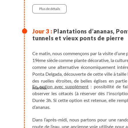
Véhicule , entre 1h et 1h30 , 60km
750 m
Plus de détails
Plantations d’ananas, Pon
tunnels et vieux ponts de pierre
Ce matin, nous commençons par la visite d’une 
19ème siècle comme plante décorative, la cultur
comme une alternative économiquement intéress
Ponta Delgada, découverte de cette ville à taill
des ruelles étroites, de belles églises en part
En option avec supplément
: possibilité de f
marina.
observer les cétacés (à réserver dès l'inscript
Durée 3h. Si cette option est retenue, elle remp
d’ananas.
Dans l’après-midi, nous partons pour une rand
route de l’eau, une ancienne voie utilisée pour 