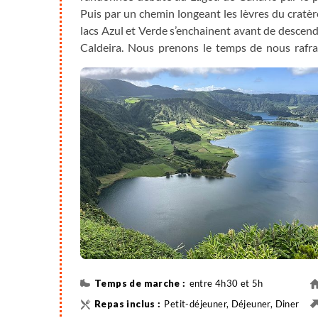
Puis par un chemin longeant les lèvres du cratèr
lacs Azul et Verde s’enchainent avant de descendr
Caldeira. Nous prenons le temps de nous rafrai
charge) avant de repartir par un pont aux 7 a
continent perdu : l’Atlantide, qui serait enfoui s
entre 4h30 et 5h
Petit-déjeuner, Déjeuner, Diner