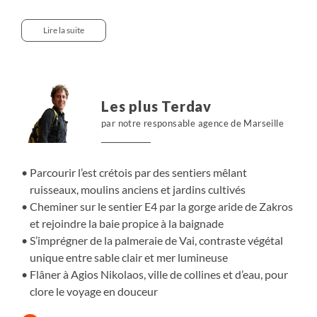
cascades et d’anciens moulins à eau. Les jardins et les
villages rythment la marche avant de rejoindre la côte, où
Lire la suite
certaines sections du sentier européen E4 relient gorges
arides, criques parfumées et baies lumineuses propices à
la baignade. Plus à l’est, la palmeraie de Vai déploie un
décor inattendu, entre sable clair et feuillage dense face à
Les plus Terdav
la mer. En fin de parcours, Agios Nikolaos, posée sur ses
par notre responsable agence de Marseille
collines autour de l’eau, offre une transition douce avant
le retour à Héraklion. Une progression équilibrée, entre
marche, lumière et immersion crétoise.
Parcourir l’est crétois par des sentiers mêlant
ruisseaux, moulins anciens et jardins cultivés
Cheminer sur le sentier E4 par la gorge aride de Zakros
et rejoindre la baie propice à la baignade
S’imprégner de la palmeraie de Vai, contraste végétal
unique entre sable clair et mer lumineuse
Flâner à Agios Nikolaos, ville de collines et d’eau, pour
clore le voyage en douceur