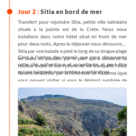
Sitia en bord de mer
Transfert pour rejoindre Sitia, petite ville balnéaire
située à la pointe est de la Crète. Nous nous
installons dans notre hôtel situé en front de mer
pour deux nuits. Apres le déjeuner nous découvrons
Sitia par une balade à pied le long de sa longue plage
C'est à l'ombre des tamaris que nous découvrons
de sable, en passant par le port qui a conservé sa
cette cité authentique et accueillante, et peut être
couleur locale et son rythme de vie tranquille. Nous
qu'une baignade nous tentera avant le diner.
faisons un détour par la forteresse de Kazarma (que
vous pouvez visiter si vous le désirez) symbole de
l’histoire vénitienne et ottomane de la ville, elle offre
une vue panoramique sur Sitia et la mer.