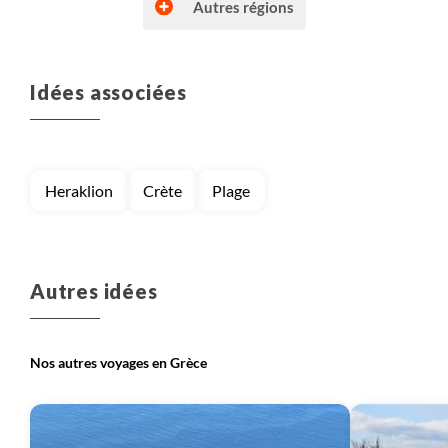
Autres régions
Idées associées
Voyage
Grèce continentale
Voyage
Iles Ioniennes
Heraklion
Crète
Plage
Autres idées
Nos autres voyages en Grèce