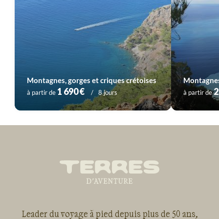
Montagnes, gorges et criques crétoises
1 690 €
2
à partir de
8 jours
à partir de
Leader du voyage à pied depuis plus de 50 ans,