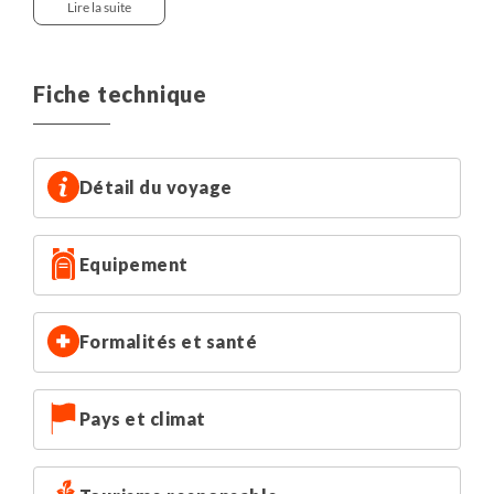
Supplément chambre individuelle à partir de 340€ (sous
Lire la suite
réserve de disponibilité).
Fiche technique
Détail du voyage
Equipement
Formalités et santé
Pays et climat