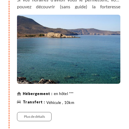
pouvez découvrir (sans guide) la forteresse
vénitienne du 16e siècle qui domine le port et le
palais de Knossos (à 5km de la ville) qui permet
d’apprécier la grandeur de la civilisation minoenne.
Vous pouvez aussi faire une balade dans la
principale artère piétonne d’Héraklion, (boutiques,
cafés et tavernes) qui traverse la ville du nord au sud,
admirer l’église Agios Titos l’un des monuments les
plus importants d’Héraklion, la place des Lions qui
constitue le cœur de la ville.
Installez vous autour de la superbe fontaine
Morosini pour boire un verre et grignoter, ou
en hôtel ***
découvrez la loggia vénitienne, un édifice
Véhicule , 10km
remarquable du 17e siècle.
Plus de détails