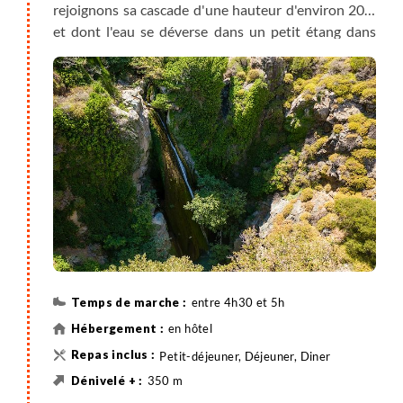
rejoignons sa cascade d'une hauteur d'environ 20m
et dont l'eau se déverse dans un petit étang dans
lequel nous nous baignons avec plaisir.
Le long de la rivière, que nous traversons plusieurs
fois, nous randonnons au cœur d'un petit paradis
vert avec platanes et baies sauvages, quelques
jardins potagers et moulins à eau. Nous passons
sous un ancien pont vénitien du 19e siècle et
descendons un escalier en bois pour atteindre la
cascade. C'est un autre visage de la Crète, plus
verdoyant, dont nous profitons toute la journée.
entre 4h30 et 5h
en hôtel
Petit-déjeuner, Déjeuner, Diner
350 m