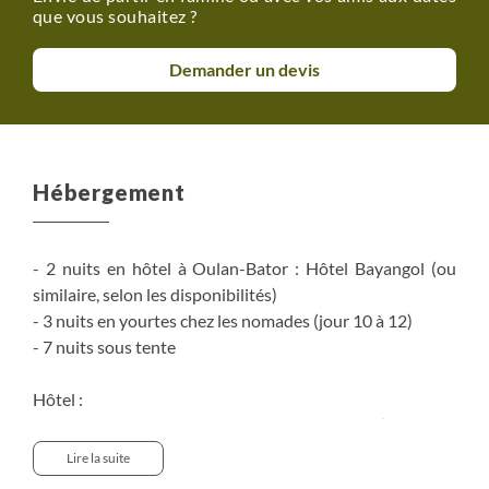
que vous souhaitez ?
Demander un devis
Hébergement
- 2 nuits en hôtel à Oulan-Bator : Hôtel Bayangol (ou
similaire, selon les disponibilités)
- 3 nuits en yourtes chez les nomades (jour 10 à 12)
- 7 nuits sous tente
Hôtel :
Réservation en chambre double ou twin (deux lits
séparés).
Lire la suite