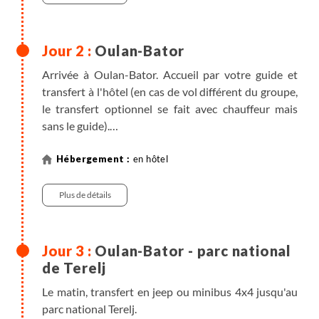
Oulan-Bator
Arrivée à Oulan-Bator. Accueil par votre guide et
transfert à l'hôtel (en cas de vol différent du groupe,
le transfert optionnel se fait avec chauffeur mais
sans le guide).
Reste de la journée libre. Selon vos horaires de vols,
nous effectuerons si possible une visite de la ville
en hôtel
(sans supplément). Programme indicatif : Gandan,
monastère bouddhiste où les Mongols viennent
Plus de détails
prier et consulter les moines médecins ou
astrologues ; place centrale où trône le mausolée de
Gengis Khan et la statue de Sukhbataar ; musée
Oulan-Bator - parc national
d’histoire nationale…
de Terelj
Repas libres.
Le matin, transfert en jeep ou minibus 4x4 jusqu'au
parc national Terelj.