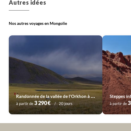
Autres idées
Nos autres voyages en Mongolie
R
andonnée de la vallée de l'Orkhon à l'Arkhangaï
Steppes inf
3 290 €
3
à partir de
20 jours
à partir de