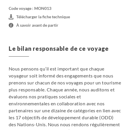
autour duquel passer la soirée.
Code voyage : MON013
Télécharger la fiche technique
Yourte chez les nomades :
À savoir avant de partir
Il s'agit de 2 ou 3 yourtes supplémentaires installées près
de celle de la famille : hébergement sommaire (pas de
toilettes et de douches) mais qui facilite le contact avec
Le bilan responsable de ce voyage
les locaux. Les yourtes hébergent généralement trois à
cinq personnes (lits individuels, couvertures et oreillers
fournis). Electricité pas toujours disponible. Pas de
Nous pensons qu’il est important que chaque
moustiquaires ni de connexion Wifi.
voyageur soit informé des engagements que nous
NB: Dans certains cas, selon la taille du groupe et la
prenons sur chacun de nos voyages pour un tourisme
capacité des yourtes, la nuit peut se faire sous une tente
plus responsable. Chaque année, nous auditons et
que nous installons à côté du camp de nomades.
évaluons nos pratiques sociales et
Il est d'usage d'offrir un petit cadeau à nos hôtes : les
environnementales en collaboration avec nos
bonbons et confiseries français seront très appréciés,
partenaires sur une dizaine de catégories en lien avec
mais vous pouvez aussi apporter savon, parfum, produit
les 17 objectifs de développement durable (ODD)
de beauté, cahier avec stylo...
des Nations-Unis. Nous nous rendons régulièrement