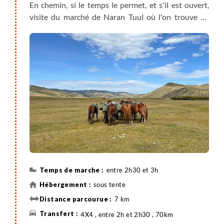
En chemin, si le temps le permet, et s'il est ouvert,
visite du marché de Naran Tuul où l'on trouve de
beaux objets et vêtements traditionnels.
Le parc de Terelj, situé à proximité d'Ulan-Bator, est
l'un des lieux les plus spectaculaires de Mongolie
avec ses zones montagneuses, ses forêts de pins et
sa flore si caractéristique du pays. Nous nous
retrouvons dans un immense terrain de jeu pour
randonneurs. Dès notre arrivée dans le petit village
de Terelj, nous traversons la rivière Terelj en camion
russe 6x6, et enfilons nos chaussures pour une
marche de 2 à 3h. Nous rejoignons notre premier
camp au bord de la rivière Terelj. Premières
rencontres avec nos cavaliers.
entre 2h30 et 3h
sous tente
7 km
4X4 , entre 2h et 2h30 , 70km