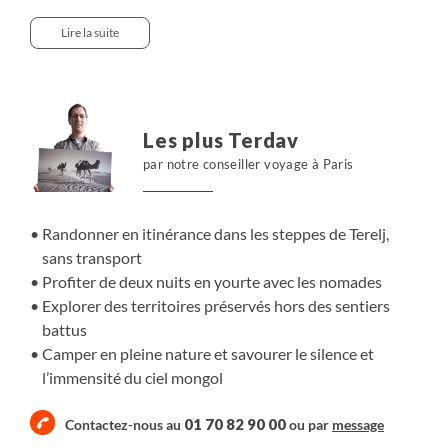
pâturages en forêts claires lors d’une itinérance rythmée
par les nuits sous tente. Chaque journée nous plonge
Lire la suite
dans un territoire vivant, façonné par le vent, les
troupeaux et le silence. L’itinéraire prend une dimension
humaine lors des deux nuits en yourte chez une famille
nomade. Nous partageons le quotidien des bergers,
Les plus Terdav
accueillis sous la yourte pour découvrir un mode de vie
par notre conseiller voyage à Paris
en harmonie avec la nature. Une immersion simple et
intense dans la Mongolie des steppes.
Randonner en itinérance dans les steppes de Terelj,
sans transport
Profiter de deux nuits en yourte avec les nomades
Explorer des territoires préservés hors des sentiers
battus
Camper en pleine nature et savourer le silence et
l’immensité du ciel mongol
01 70 82 90 00
Contactez-nous au
ou par
message