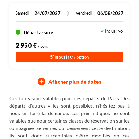
24/07/2027
06/08/2027
Samedi
Vendredi
Inclus : vol
Départ assuré
2 950 €
/ pers
S'inscrire
/ option
Afficher plus de dates
31/07/2027
07/08/2027
04/09/2027
02/10/2027
13/08/2027
20/08/2027
17/09/2027
15/10/2027
Samedi
Samedi
Samedi
Samedi
Vendredi
Vendredi
Vendredi
Vendredi
Ces tarifs sont valables pour des départs de Paris. Des
départs d'autres villes sont possibles, n'hésitez pas à
Inclus : vol
Inclus : vol
Inclus : vol
Inclus : vol
Départ assuré
Départ assuré
Assuré à partir de 3
Assuré à partir de 3
nous en faire la demande. Les prix indiqués ne sont
2 950 €
2 950 €
2 490 €
2 450 €
valables que pour certaines classes de réservation sur les
/ pers
/ pers
/ pers
/ pers
compagnies aériennes qui desservent cette destination.
S'inscrire
S'inscrire
S'inscrire
S'inscrire
/ option
/ option
/ option
/ option
Ils sont donc susceptibles d'être modifiés en cas