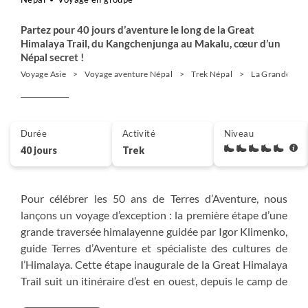
Partez pour 40 jours d’aventure le long de la Great
Himalaya Trail, du Kangchenjunga au Makalu, cœur d’un
Népal secret !
Voyage Asie
Voyage aventure Népal
Trek Népal
La Grande Trav
Durée
Activité
Niveau
40 jours
Trek
Pour célébrer les 50 ans de Terres d’Aventure, nous
lançons un voyage d’exception : la première étape d’une
grande traversée himalayenne guidée par Igor Klimenko,
guide Terres d’Aventure et spécialiste des cultures de
l’Himalaya. Cette étape inaugurale de la Great Himalaya
Trail suit un itinéraire d’est en ouest, depuis le camp de
base nord du Kangchenjunga à 5145 m, au pied du