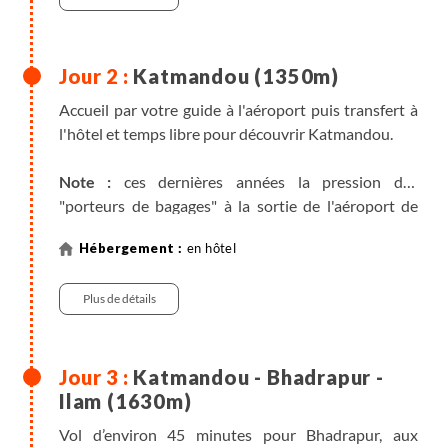
Katmandou (1350m)
Accueil par votre guide à l'aéroport puis transfert à
l'hôtel et temps libre pour découvrir Katmandou.
Note :
ces dernières années la pression des
"porteurs de bagages" à la sortie de l'aéroport de
Katmandou devient de plus en plus importante, et
en hôtel
nos guides subissent malheureusement eux aussi
cette pression. Sachez que le pourboire usuel pour
Plus de détails
ce "service" est de 100 Rps (1€) par personne.
Katmandou - Bhadrapur -
Ilam (1630m)
Vol d’environ 45 minutes pour Bhadrapur, aux