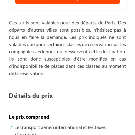
Plus de détails
utilisant ainsi une journée de sécurité. Dans ce cas, le
590 m
Randonnée
l’alpage de Kharka ou dans un abri prévu à leur
Plus de détails
lendemain ne comportera qu’une courte marche,
intention, pour passer la nuit confortablement.
permettant de profiter du camp avec une superbe
Ces tarifs sont valables pour des départs de Paris. Des
vue sur le Makalu et de passer du temps avec les
départs d'autres villes sont possibles, n'hésitez pas à
habitants de Thudam.
entre 9h et 10h
nous en faire la demande. Les prix indiqués ne sont
valables que pour certaines classes de réservation sur les
sous tente
compagnies aériennes qui desservent cette destination.
Petit-déjeuner, Déjeuner, Diner
Ils sont donc susceptibles d'être modifiés en cas
320 m
d'indisponibilité de places dans ces classes au moment
1620 m
Randonnée
de la réservation.
Plus de détails
Détails du prix
Le prix comprend
Le transport aérien international et les taxes
d’aéroport