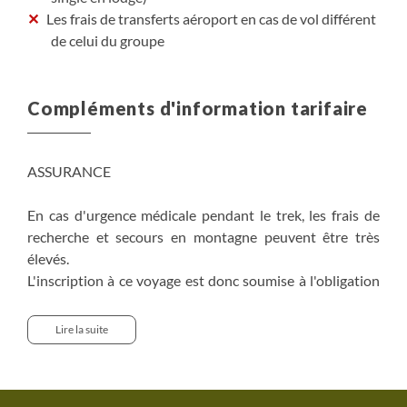
Les frais de transferts aéroport en cas de vol différent
de celui du groupe
Compléments d'information tarifaire
ASSURANCE
En cas d'urgence médicale pendant le trek, les frais de
recherche et secours en montagne peuvent être très
élevés.
L'inscription à ce voyage est donc soumise à l'obligation
d'être couvert par une assurance prenant en charge les
frais de recherche et premiers secours, sans limite
Lire la suite
d’altitude, d’un montant d’au moins 10.000 euros, quelle
que soit la raison médicale y compris le Mal Aigu des
Montagnes et d’une couverture d’assistance et