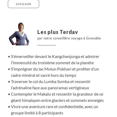
troisième sommet de la planète qui culmine à 8586 m,
Lire la suite
jusqu’au camp de base du Makalu à 4850 m. Entre les
deux, l’itinéraire franchit plusieurs cols d’altitude, dont le
spectaculaire Lumba Sumba à plus de 5150 m, et rejoint
le lac isolé de Molun Pokhari, niché dans un décor
Les plus Terdav
minéral et sauvage.
par notre conseillère voyage à Grenoble
Pendant plus de 40 jours d’itinérance, nous progressons
au cœur de vallées préservées, entre alpages d’altitude,
villages reculés et hauts plateaux frontaliers,
S'émerveiller devant le Kangchenjunga et admirer
accompagnés par une équipe locale engagée : guides,
l’immensité du troisième sommet de la planète
sirdars et porteurs avec lesquels se tissent des liens forts
S’imprégner du lac Molun Pokhari et profiter d’un
au fil des jours. Un voyage long, exigeant et
cadre minéral et sacré hors du temps
profondément humain, qui marque le commencement
Traverser le col du Lumba Sumba et ressentir
d’un projet de traversée au long cours, appelé à se
l’adrénaline face aux panoramas vertigineux
poursuivre dans les années à venir.
Contempler le Makalu et ressentir la grandeur de ce
géant himalayen entre glaciers et sommets enneigés
Vivre une aventure rare et confidentielle, avec un
groupe limité à 8 participants