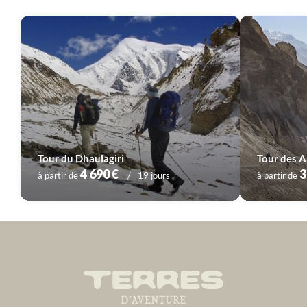
Tour du Dhaulagiri
Tour des A
4 690 €
3
à partir de
19 jours
à partir de