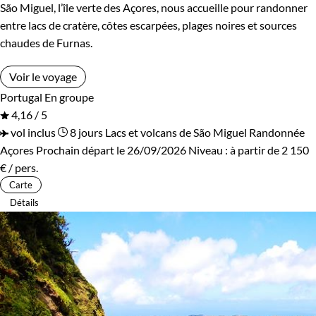
São Miguel, l’île verte des Açores, nous accueille pour randonner
En étoile
entre lacs de cratère, côtes escarpées, plages noires et sources
chaudes de Furnas.
Environnement
Voir le voyage
Portugal
En groupe
Bord de mer et îles
4,16 / 5
vol inclus
8 jours
Lacs et volcans de São Miguel
Randonnée
Açores
Prochain départ le 26/09/2026
Niveau :
à partir de
2 150
€
/ pers.
Carte
Détails