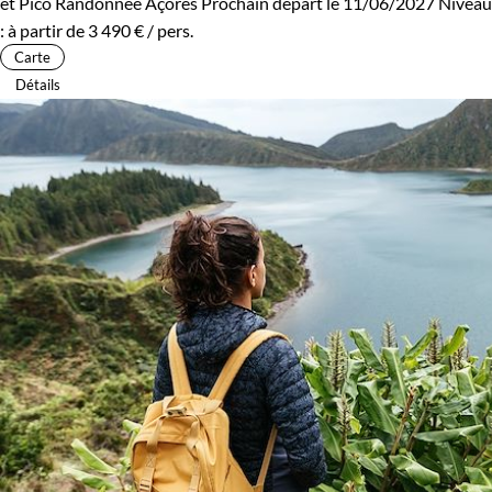
et Pico
Randonnée Açores
Prochain départ le 11/06/2027
Niveau
:
à partir de
3 490 €
/ pers.
Carte
Détails