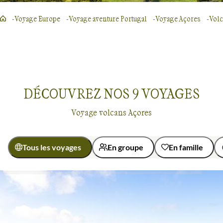
Voyage Europe
Voyage aventure Portugal
Voyage Açores
Vol
DÉCOUVREZ NOS
9
VOYAGES
Voyage volcans Açores
Tous les voyages
En groupe
En famille
Activité
Autotour
Randonnée
Volcans
Açores