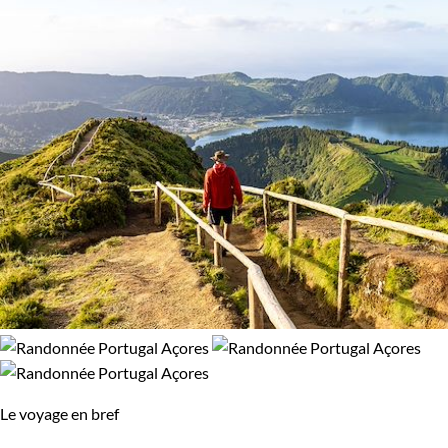
98% de satisfaction
(
233 avis
)
Budget
De 1 250 à 2 000 €
De 2 000 à 3 000 €
Plus de 3 000 €
Âge des enfants
Les 6/9 ans
Les 10/13 ans
Les 14/16 ans
Itinérance
Le voyage en bref
Itinérant
Semi-itinérant