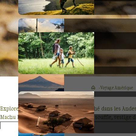
Voyage Amérique
Explorez le Pérou, pays enchanteur niché dans les Ande
Machu Picchu, citadelle inca à couper le souffle, vestige
du Cuzco colonial, cité endormie sous un ciel étoilé, qui 
Sacrée, soyez perspicace : ce paysage vibrant évoque la