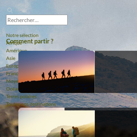
Notre sélection
Comment partir ?
Afrique
Amérique
Asie
Europe
France
Moyen-Orient
Océanie
Terres polaires
Toutes nos destinations