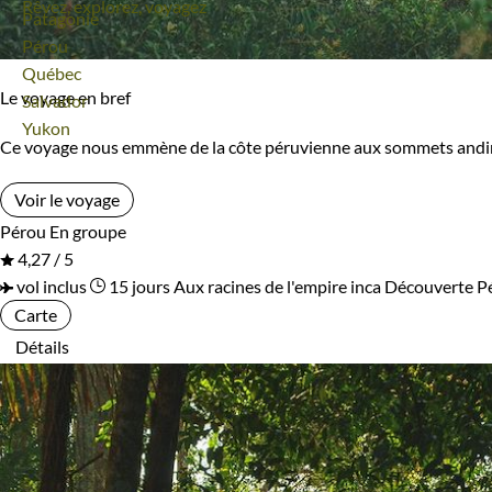
Rêvez, explorez, voyagez
Voyage
Patagonie
Les 14/16 ans
Voyage
Pérou
Voyage
Québec
Le voyage en bref
Voyage
Salvador
Confort
Voyage
Yukon
Ce voyage nous emmène de la côte péruvienne aux sommets andins
Standard
Supérieur
Voir le voyage
Haut de gamme
Pérou
En groupe
4,27 / 5
vol inclus
15 jours
Aux racines de l'empire inca
Découverte P
Environnement
Carte
Détails
Forêts, collines, rivières et lacs
Montagne
Patrimoine et Nature