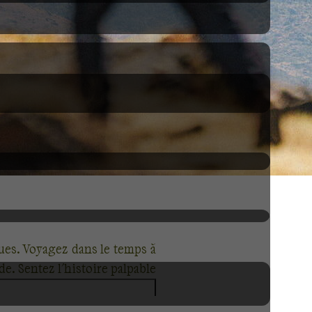
ues. Voyagez dans le temps à
e. Sentez l'histoire palpable
ants espagnols. Dans la Vallée
re. Offrez-vous la randonnée