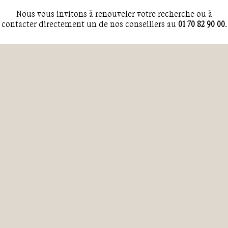
la Grande Savane
, sur la côte est du pays. C'est ici que vou
Nous vous invitons à renouveler votre recherche ou à
vous lancerez
à l'ascension du Roraima
, le point culminant
contacter directement un de nos conseillers au
01 70 82 90 00
.
de la région à plus de 2810 mètres de hauteur. Après les
efforts, le réconfort avec
un panorama à couper le souffle su
toute la région
.
Vous avez aussi la possibilité d'aller contempler
la plus haut
chute d'eau du monde, le fameux Salto Angel
. Le
delta d
l'Orénoque
vous ravira alors que vous partez sur une pirogue
à la rencontre des villages sur pilotis. L'évasion est à son
comble mais vous pourrez prolonger l'enchantement en vous
réfugiant sur la longue côte caraïbe du pays et vous adonner
à un farniente bien mérité sur les immenses plages de sable
fin.
La
mangrove
, ce fascinant entrelacement de branches et de
lianes, résonne du cri des singes hurleurs, aras et martins-