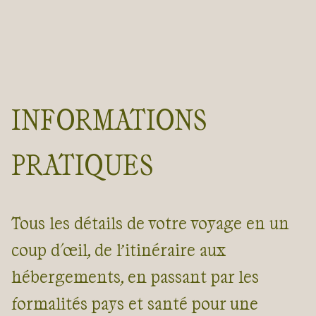
pêcheurs.
La côte caraïbe
, longue de 2800m, est ourlée d
plages paradisiaques et de récifs coralliens riches en poissons
multicolores et protégés au sein du
parc national de
Mochima
.
Guide de voyage Venezuela
INFORMATIONS
PRATIQUES
Tous les détails de votre voyage en un
coup d'œil, de l’itinéraire aux
hébergements, en passant par les
formalités pays et santé pour une