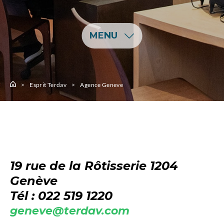
MENU
Esprit Terdav
Agence Geneve
P
Nos agences
so
19 rue de la Rôtisserie 1204
Genève
Tél : 022 519 1220
geneve@terdav.com