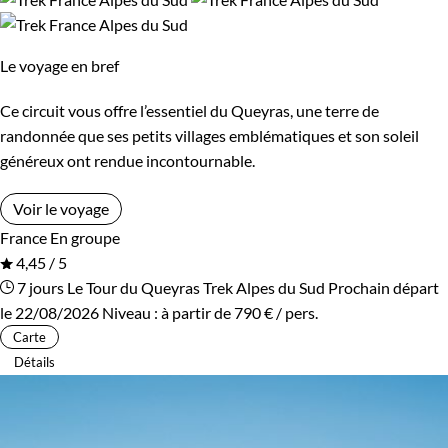
Que faire dans les Alpes du Sud ?
Âge des enfants
Les 6/9 ans
Les 10/13 ans
Tout dépend de votre humeur ! Si pour vous la montagne ne
Le voyage en bref
se conçoit que tapissée d’une neige fraîche, découvrez
nos
Les 14/16 ans
Ce circuit vous offre l’essentiel du Queyras, une terre de
activités raquette
et
ski de fond
. Si en revanche, vou
randonnée que ses petits villages emblématiques et son soleil
appréciez la beauté brute de la roche et les vallées
généreux ont rendue incontournable.
recouvertes de fleurs, essayez
Canyoning dans la Vallée de l
Confort
Roya
,
l’escalade dans le Verdon
ou
les randonnées en famille
Voir le voyage
avec un âne
.
Bivouac, sous tente
Refuge, gîte, dortoir
France
En groupe
4,45 / 5
Guide de voyage Alpes du Sud
Standard
Supérieur
7 jours
Le Tour du Queyras
Trek Alpes du Sud
Prochain départ
le 22/08/2026
Niveau :
à partir de
790 €
/ pers.
Carte
Itinérance
Détails
Itinérant
Semi-itinérant
En étoile