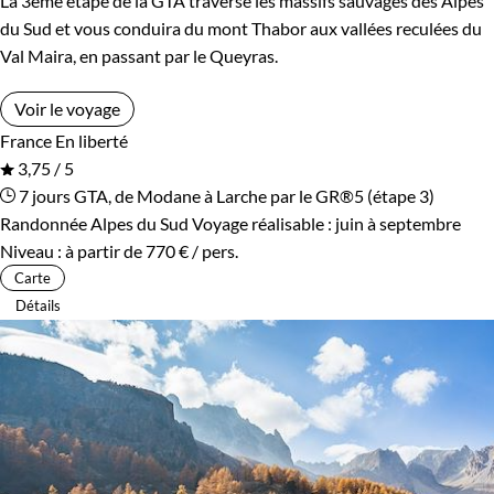
La 3ème étape de la GTA traverse les massifs sauvages des Alpes
du Sud et vous conduira du mont Thabor aux vallées reculées du
Val Maira, en passant par le Queyras.
Voir le voyage
France
En liberté
3,75 / 5
7 jours
GTA, de Modane à Larche par le GR®5 (étape 3)
Randonnée Alpes du Sud
Voyage réalisable : juin à septembre
Niveau :
à partir de
770 €
/ pers.
Carte
Détails