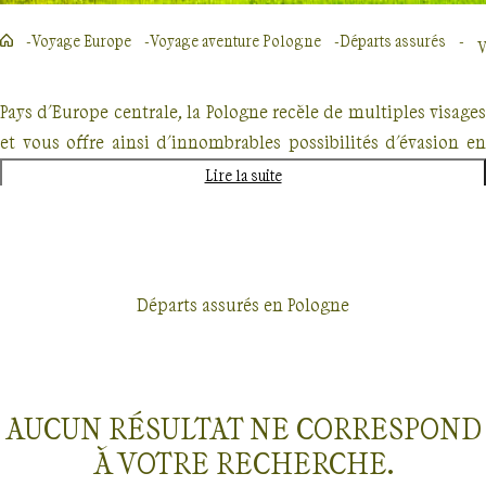
Voyage Europe
Voyage aventure Pologne
Départs assurés
V
Pays d'Europe centrale, la Pologne recèle de multiples visages
et vous offre ainsi d'innombrables possibilités d'évasion en
fonction de vos préférences. Avec Terres d'Aventure,
Lire la suite
choisissez la
randonnée en Pologne
vous correspondant l
mieux, et à vous les grands espaces...
Née dans les
Carpates
, la
Vistule
traverse la Pologne et se jett
Départs assurés en Pologne
dans la mer Baltique ; ses courbes gracieuses soulignent la
beauté de certains paysages et rehaussent l’éclat des plus
belles villes.
AUCUN RÉSULTAT NE CORRESPOND
Située à l’embouchure de la
Vistule
,
Gdansk
a conservé d
À VOTRE RECHERCHE.
son passé hanséatique un riche patrimoine architectural.
Départs garantis
Pologne