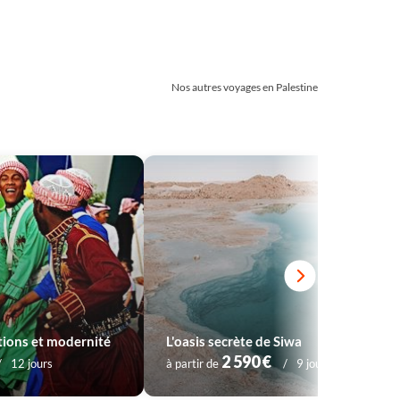
Nos autres voyages en Palestine
itions et modernité
L'oasis secrète de Siwa
2 590 €
12 jours
à partir de
9 jours