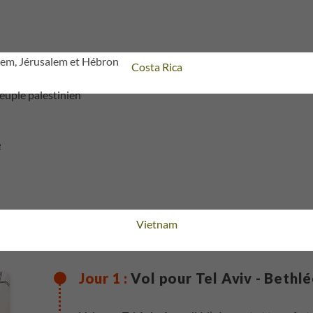
hléem, Jérusalem et Hébron
Voyage
Costa Rica
peuple palestinien
e
Voyage
Vietnam
Vol pour Tel Aviv - Bethl