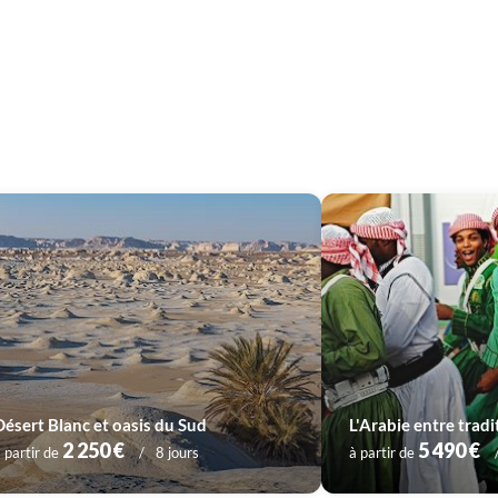
Désert Blanc et oasis du Sud
L'Arabie entre trad
2 250 €
5 490 €
 partir de
8 jours
à partir de