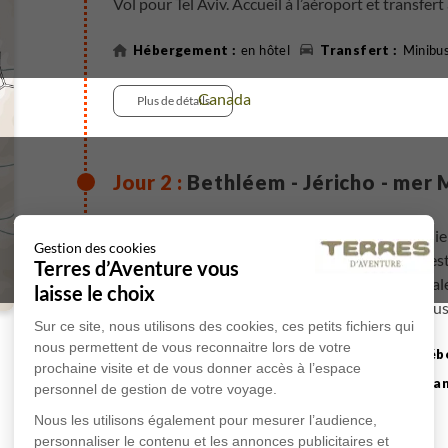
Vol pour Tel Aviv. Accueil à l’aéroport et transfert
en hôtel
Minibu
Voyage
Canada
Plus de détails
Bethléem - Jéricho - mer 
Visite de la ville de Bethléem à pied. Cette jolie
Gestion des cookies
grotte de la Nativité où Jésus serait né, mais c'est
Terres d’Aventure vous
et qui offre de multiples richesses architectura
laisse le choix
quartiers anciens, à la découverte des nombreuse
Voyage
Sri Lanka
Sur ce site, nous utilisons des cookies, ces petits fichiers qui
Nativité. Visite de la plus vieille église au monde 
nous permettent de vous reconnaitre lors de votre
route de la Nativité, la plus longue de la ville, j
entre 3h30 et 4h30
prochaine visite et de vous donner accès à l’espace
la ville la plus basse du monde (240m sous le niv
7 km
personnel de gestion de votre voyage.
au monde habitée par l’homme (plus de 8000 ans
Randonnée
Nous les utilisons également pour mesurer l’audience,
puis transfert pour la mer Morte. Située à 400 m
Plus de détails
personnaliser le contenu et les annonces publicitaires et