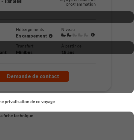
- Israël
programmation
Hébergements
Niveau
En campement
Transfert
À partir de
rant
Minibus
18 ans
Demande de contact
 privatisation de ce voyage
la fiche technique