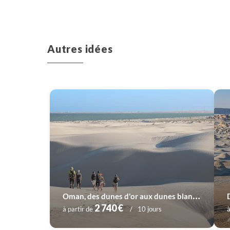
Autres idées
O
man, des dunes d'or aux dunes blanches
2 740 €
à partir de
10 jours
à