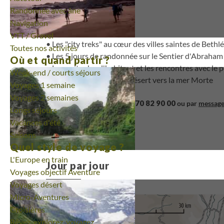
Les plus Terdav
Randonnée avec âne
Navigation
VTT / Gravel
Les "city treks" au cœur des villes saintes de Bet
Toutes nos activités
Les 5 jours de randonnée sur le Sentier d'Abraham
Où et quand partir ?
Les nuits chez l'habitant et les rencontres avec le 
Week-end / courts séjours
Le campement dans le désert vers la mer Morte
Voyages 1 semaine
Voyages 2 semaines
01 70 82 90 00
Contactez-nous au
ou par
messag
Longs séjours
Vacances d'été
Saisons
Quel style de voyage ?
L'Europe en train
Jour par jour
Voyages objectif Aventure
Voyages désert
Micro-Aventures
Croisières
Rêvez, explorez, voyagez